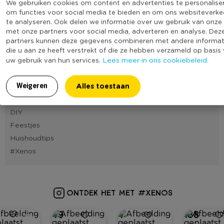
We gebruiken cookies om content en advertenties te personalise
22
23
24
25
26
27
28
om functies voor social media te bieden en om ons websiteverke
te analyseren. Ook delen we informatie over uw gebruik van onze 
met onze partners voor social media, adverteren en analyse. Dez
partners kunnen deze gegevens combineren met andere informat
Blog categorieën
die u aan ze heeft verstrekt of die ze hebben verzameld op basis
Lees meer in ons cookiebeleid.
Cadeautips
uw gebruik van hun services.
Tafelstyling
Alles toestaan
Interieurtips
Weigeren
Recepten
DIY
Feestjes
Huishoudtips
#Xenos
ONTDEK HET MET #XENOS
49
4
188