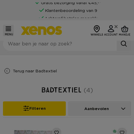
Gratis bezorging vanaf €45,-*
Klantenbeoordeling van 9
Achteraf betalen mogelijk
MENU
WINKELS
ACCOUNT
MANDJE
Terug naar
Badtextiel
Badtextiel
(4)
Filteren
Aanbevolen