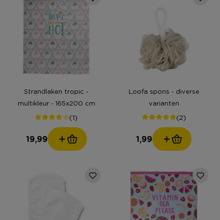
Strandlaken tropic -
Loofa spons - diverse
multikleur - 165x200 cm
varianten
(1)
(2)
19,99
1,99