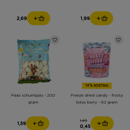
2,69
1,99
70% KORTING
Paas schuimpjes - 200
Freeze dried candy - frosty
gram
bites berry - 50 gram
1,49
1,59
0,45