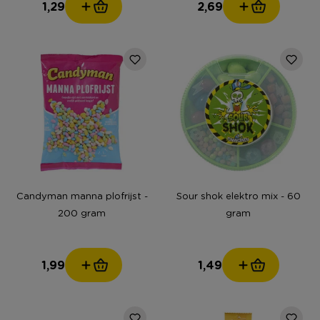
1,29
2,69
Candyman manna plofrijst -
Sour shok elektro mix - 60
200 gram
gram
1,99
1,49