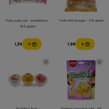
Puku puku tai - strawberry -
Trolli mini burger - 170 gram
16.5 gram
1,39
1,99
Pudding fruit -
Peelerz passievrucht - 65