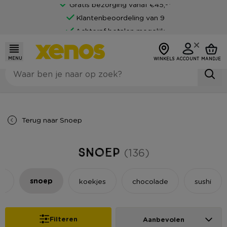
Klantenbeoordeling van 9
Achteraf betalen mogelijk
MENU
WINKELS
ACCOUNT
MANDJE
Terug naar
Snoep
Snoep
(136)
snoep
s
koekjes
chocolade
sushi
Filteren
Aanbevolen