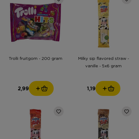
Trolli fruitgom - 200 gram
Milky sip flavored straw -
vanille - 5x6 gram
2,99
1,19