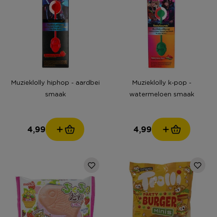
Muzieklolly hiphop - aardbei
Muzieklolly k-pop -
smaak
watermeloen smaak
4,99
4,99