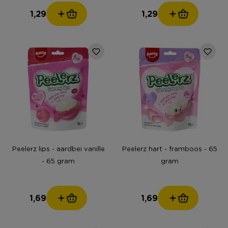
1,29
1,29
Peelerz lips - aardbei vanille
Peelerz hart - framboos - 65
- 65 gram
gram
1,69
1,69