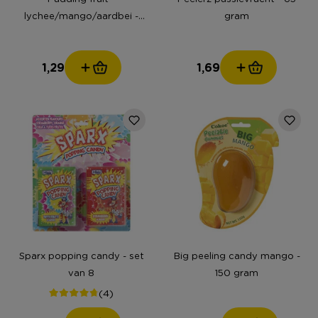
lychee/mango/aardbei -
gram
3x65 gram
1,29
1,69
Sparx popping candy - set
Big peeling candy mango -
van 8
150 gram
(4)