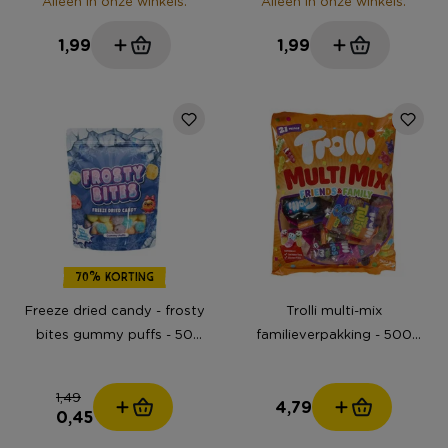
Alleen in onze winkels.
Alleen in onze winkels.
1,99
1,99
70% KORTING
Freeze dried candy - frosty
Trolli multi-mix
bites gummy puffs - 50
familieverpakking - 500
gram
gram
1,49
4,79
0,45