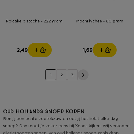
Rolcake pistache - 222 gram
Mochi lychee - 80 gram
2,49
1,69
1
2
3
Oud hollands snoep kopen
Ben jij een echte zoetekauw en eet jij het liefst elke dag
snoep? Dan moet je zeker eens bij Xenos kijken. Wij verkopen
allerlei soorten snoep: van oud hollands snoep zoals drop,