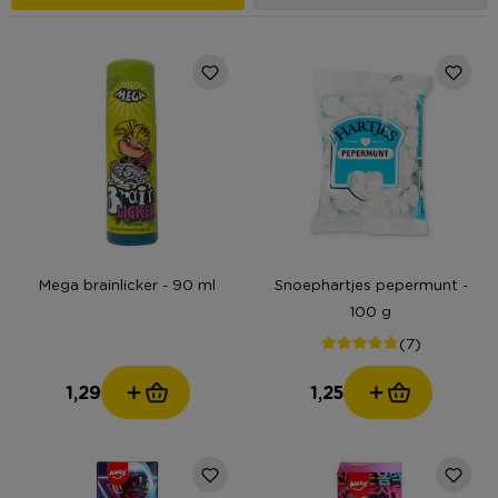
Mega brainlicker - 90 ml
Snoephartjes pepermunt -
100 g
(7)
1,29
1,25