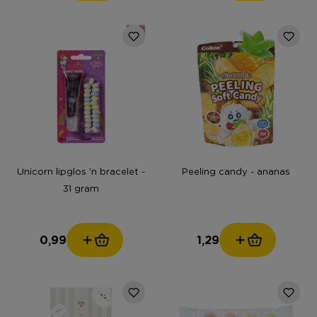
Unicorn lipglos 'n bracelet -
Peeling candy - ananas
31 gram
0,99
1,29