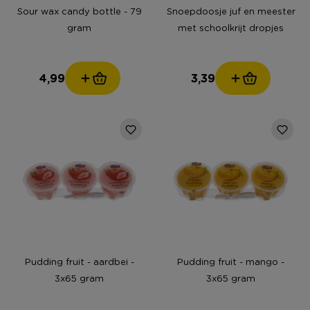
Sour wax candy bottle - 79
Snoepdoosje juf en meester
gram
met schoolkrijt dropjes
4,99
3,39
Pudding fruit - aardbei -
Pudding fruit - mango -
3x65 gram
3x65 gram