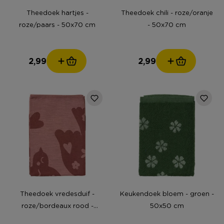
Theedoek hartjes -
Theedoek chili - roze/oranje
roze/paars - 50x70 cm
- 50x70 cm
2,99
2,99
Theedoek vredesduif -
Keukendoek bloem - groen -
roze/bordeaux rood -
50x50 cm
50x70 cm