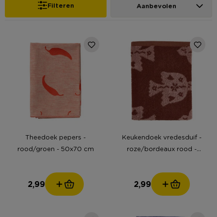
Filteren
Aanbevolen
Theedoek pepers -
Keukendoek vredesduif -
rood/groen - 50x70 cm
roze/bordeaux rood -
50x50 cm
2,99
2,99