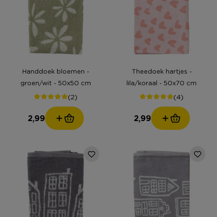
Handdoek bloemen -
Theedoek hartjes -
groen/wit - 50x50 cm
lila/koraal - 50x70 cm
(2)
(4)
2,99
2,99