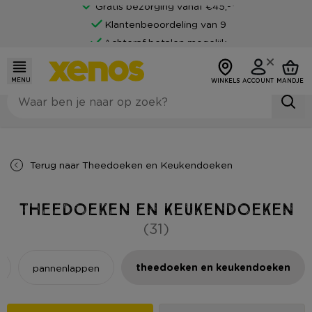
Gratis bezorging vanaf €45,-*
Klantenbeoordeling van 9
Achteraf betalen mogelijk
MENU
WINKELS
ACCOUNT
MANDJE
Terug naar
Theedoeken en Keukendoeken
Theedoeken en Keukendoeken
(31)
theedoeken en keukendoeken
pannenlappen