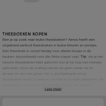
Theedoeken kopen
Ben je op zoek naar leuke theedoeken? Xenos heeft een
uitgebreid aanbod theedoeken in leuke kleuren en printjes.
Een theedoek is vooral handig voor allerlei klusjes in de
keuken, bijvoorbeeld voor die flinke stapel vaat.
Tip:
Als je net
nieuwe theedoeken hebt gekocht, kun je ze nog niet meteen
gebruiken. Door de coating nemen ze geen water op en
drogen ze dus niet goed. Het is dus belangrijk om je
theedoeken eerst te wassen voordat je ze gaat gebruiken. De
theedoeken van Xenos zijn gezellig anders, van goede
Lees meer
kwaliteit en ook nog eens voor een leuke prijs.