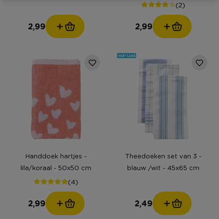
(2)
2,99
2,99
Handdoek hartjes -
Theedoeken set van 3 -
lila/koraal - 50x50 cm
blauw /wit - 45x65 cm
(4)
2,99
2,49