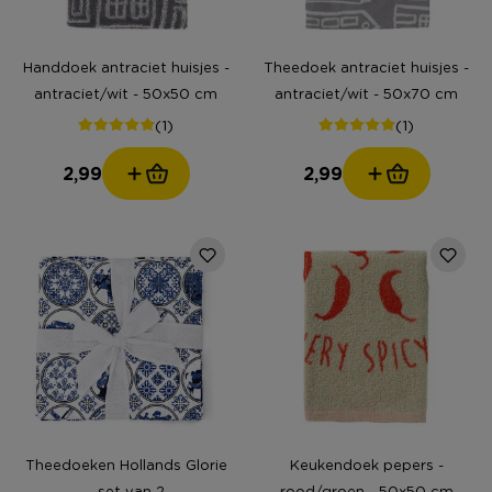
Handdoek antraciet huisjes -
Theedoek antraciet huisjes -
antraciet/wit - 50x50 cm
antraciet/wit - 50x70 cm
(1)
(1)
2,99
2,99
Theedoeken Hollands Glorie
Keukendoek pepers -
- set van 2
rood/groen - 50x50 cm