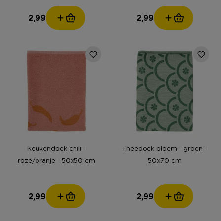
2,99
2,99
Keukendoek chili -
Theedoek bloem - groen -
roze/oranje - 50x50 cm
50x70 cm
2,99
2,99