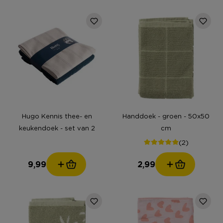
Hugo Kennis thee- en
Handdoek - groen - 50x50
keukendoek - set van 2
cm
(2)
9,99
2,99