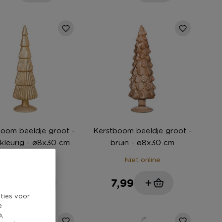
oom beeldje groot -
Kerstboom beeldje groot -
kleurig - ø8x30 cm
bruin - ø8x30 cm
Niet online
Niet online
,99
7,99
ties voor
e
a,