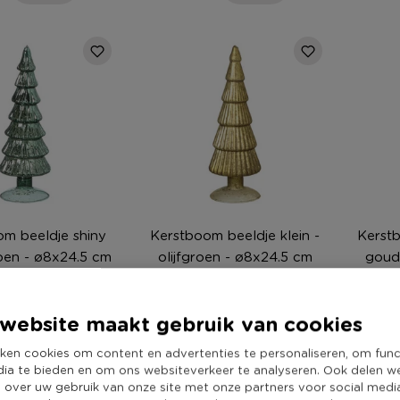
m beeldje shiny
Kerstboom beeldje klein -
Kerstb
roen - ø8x24.5 cm
olijfgroen - ø8x24.5 cm
goud
iet online
Niet online
website maakt gebruik van cookies
9
6,99
7
ken cookies om content en advertenties te personaliseren, om func
dia te bieden en om ons websiteverkeer te analyseren. Ook delen w
e over uw gebruik van onze site met onze partners voor social medi