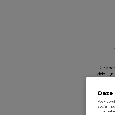
Kerstboo
klein - g
N
Deze 
6,9
We gebrui
social me
informati