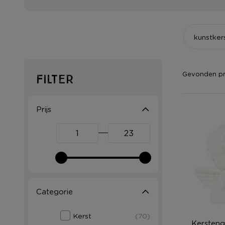
kunstke
Gevonden p
Filter
Prijs
Categorie
Kerst
(70)
Kerstenge