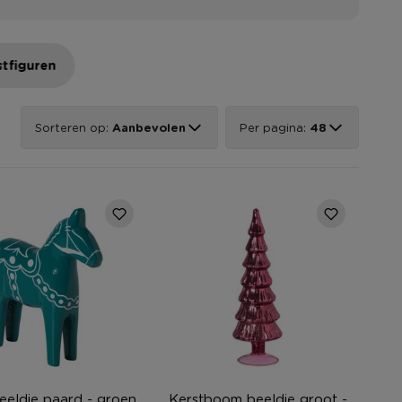
stfiguren
Sorteren op:
Aanbevolen
Per pagina:
48
eeldje paard - groen
Kerstboom beeldje groot -