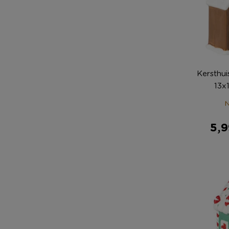
Kersthui
13x
N
5,9