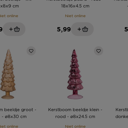
1x8x9 cm
18x16x4.5 cm
iet online
Niet online
9
5,99
5
 beeldje groot -
Kerstboom beeldje klein -
Kerst
goud - ø8x30 cm
rood - ø8x24.5 cm
donke
iet online
Niet online