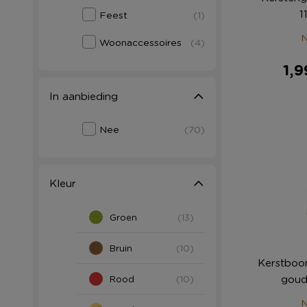
1
Feest
(1)
N
Woonaccessoires
(4)
1,9
In aanbieding
Nee
(70)
Kleur
Groen
(13)
Bruin
(10)
Kerstboom
Rood
(10)
N