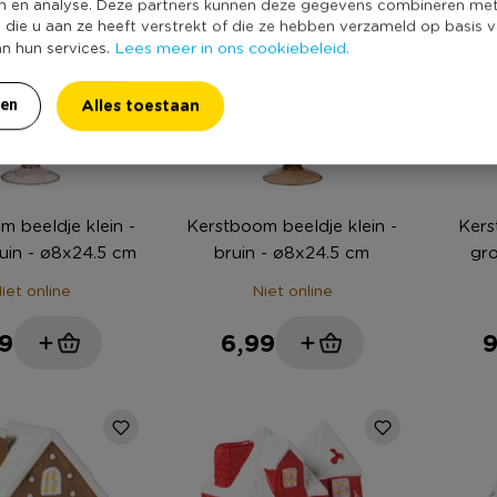
n en analyse. Deze partners kunnen deze gegevens combineren me
e die u aan ze heeft verstrekt of die ze hebben verzameld op basis 
Lees meer in ons cookiebeleid.
an hun services.
Alles toestaan
ren
m beeldje klein -
Kerstboom beeldje klein -
Kers
uin - ø8x24.5 cm
bruin - ø8x24.5 cm
gr
iet online
Niet online
9
6,99
9