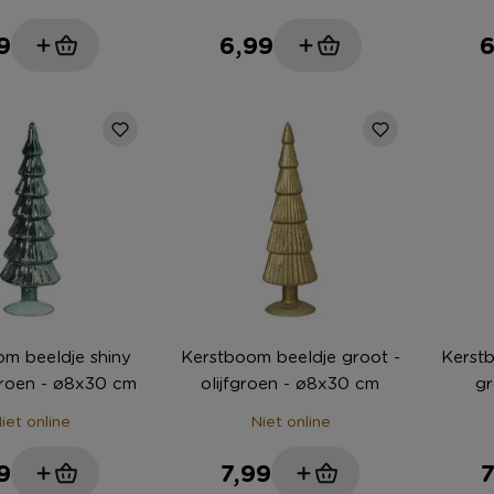
9
6,99
6
m beeldje shiny
Kerstboom beeldje groot -
Kerstb
groen - ø8x30 cm
olijfgroen - ø8x30 cm
g
iet online
Niet online
9
7,99
7