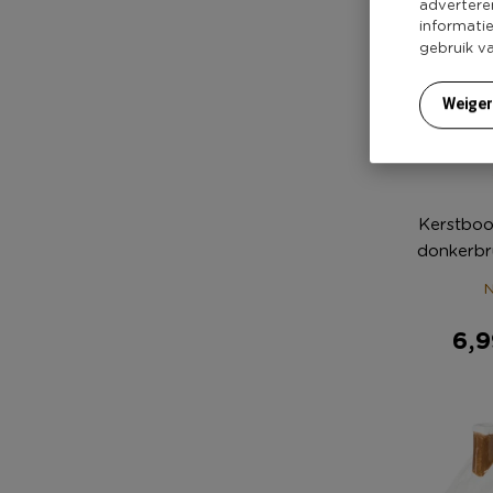
advertere
informati
gebruik v
Weige
Kerstboo
donkerbr
N
6,9