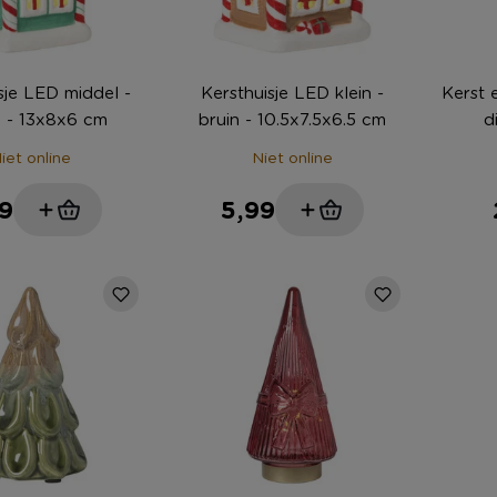
sje LED middel -
Kersthuisje LED klein -
Kerst 
 - 13x8x6 cm
bruin - 10.5x7.5x6.5 cm
d
iet online
Niet online
9
5,99