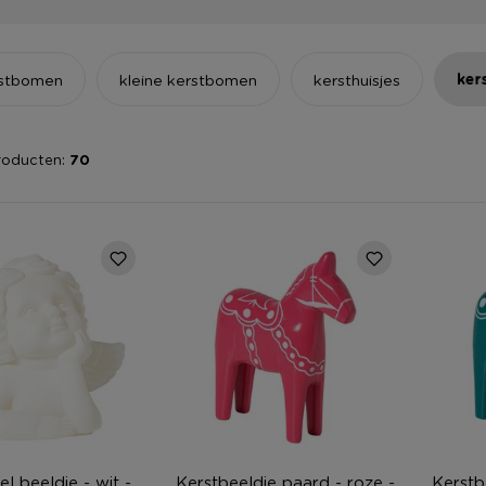
ker
rstbomen
kleine kerstbomen
kersthuisjes
roducten:
70
l beeldje - wit -
Kerstbeeldje paard - roze -
Kerstb