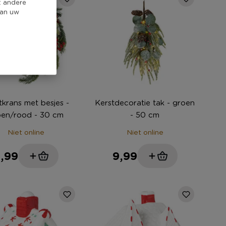
t andere
van uw
tkrans met besjes -
Kerstdecoratie tak - groen
oen/rood - 30 cm
- 50 cm
Niet online
Niet online
,99
9,99