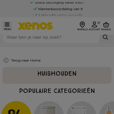
Gratis bezorging vanaf €45,-*
Klantenbeoordeling van 9
Achteraf betalen mogelijk
MENU
WINKELS
ACCOUNT
MANDJE
Terug naar
Home
Huishouden
Populaire categorieën