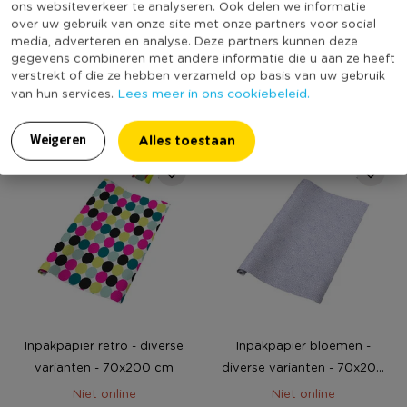
ons websiteverkeer te analyseren. Ook delen we informatie
Transparant folie
Inpakpapier print met goud
over uw gebruik van onze site met onze partners voor social
- diverse varianten - 70x200
media, adverteren en analyse. Deze partners kunnen deze
gegevens combineren met andere informatie die u aan ze heeft
cm
(11)
Niet online
verstrekt of die ze hebben verzameld op basis van uw gebruik
Lees meer in ons cookiebeleid.
van hun services.
1,39
1,89
Alles toestaan
Weigeren
Inpakpapier retro - diverse
Inpakpapier bloemen -
varianten - 70x200 cm
diverse varianten - 70x200
cm
Niet online
Niet online