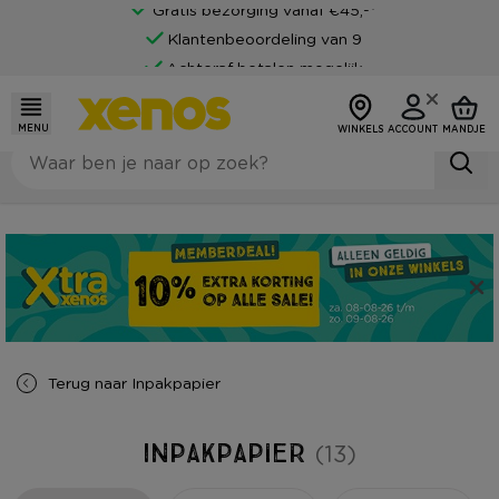
Gratis bezorging vanaf €45,-*
Klantenbeoordeling van 9
Achteraf betalen mogelijk
MENU
WINKELS
ACCOUNT
MANDJE
Terug naar
Inpakpapier
Inpakpapier
(13)