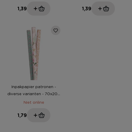
1,39
1,39
Inpakpapier patronen -
diverse varianten - 70x200
cm
Niet online
1,79