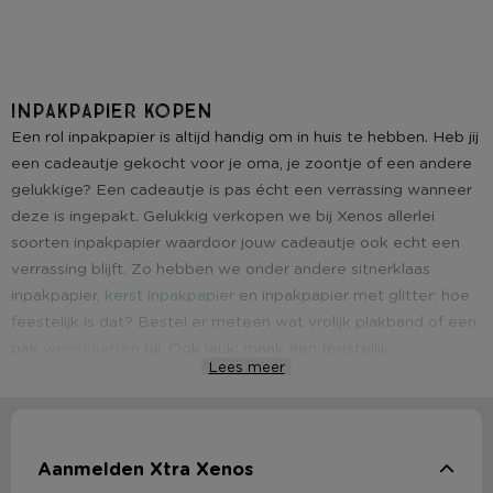
Inpakpapier kopen
Een rol inpakpapier is altijd handig om in huis te hebben. Heb jij
een cadeautje gekocht voor je oma, je zoontje of een andere
gelukkige? Een cadeautje is pas écht een verrassing wanneer
deze is ingepakt. Gelukkig verkopen we bij Xenos allerlei
soorten inpakpapier waardoor jouw cadeautje ook echt een
verrassing blijft. Zo hebben we onder andere sitnerklaas
inpakpapier,
kerst inpakpapier
en inpakpapier met glitter: hoe
feestelijk is dat? Bestel er meteen wat vrolijk plakband of een
pak
wenskaarten
bij. Ook leuk: maak een feestelijk
Lees meer
cadeaupakket met verschillende cadeautjes en verpak deze in
doorzichtig inpakpapier.
Aanmelden Xtra Xenos
Cadeaupapier kopen