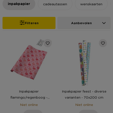
inpakpapier
cadeautassen
wenskaarten
Filteren
Aanbevolen
Inpakpapier
Inpakpapier feest - diverse
flamingo/regenboog -
varianten - 70x200 cm
diverse varianten - 70x200
Niet online
Niet online
cm