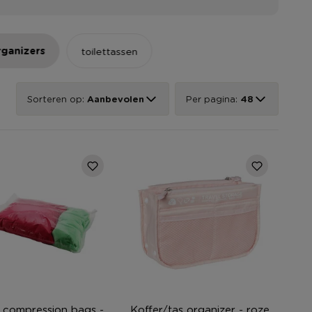
rganizers
toilettassen
Sorteren op:
Aanbevolen
Per pagina:
48
l compression bags -
Koffer/tas organizer - roze