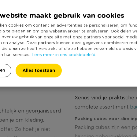
9
4,99
6
website maakt gebruik van cookies
ken cookies om content en advertenties te personaliseren, om func
dia te bieden en om ons websiteverkeer te analyseren. Ook delen w
e over uw gebruik van onze site met onze partners voor social medi
n en analyse. Deze partners kunnen deze gegevens combineren me
e die u aan ze heeft verstrekt of die ze hebben verzameld op basis 
Lees meer in ons cookiebeleid.
an hun services.
Alles toestaan
ren
Xenos vind je praktische
complete assortiment
ba
chtelijk en georganiseerd
Packing cubes voor slim in
pen je om kleding,
Packing cubes zijn een p
ffer. Zo hoef je niet
handige opbergvakken dee