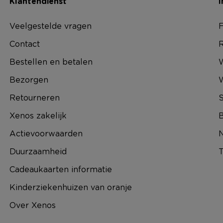
Klantendienst
I
Veelgestelde vragen
F
Contact
R
Bestellen en betalen
W
Bezorgen
Retourneren
S
Xenos zakelijk
B
Actievoorwaarden
N
Duurzaamheid
T
Cadeaukaarten informatie
Kinderziekenhuizen van oranje
Over Xenos