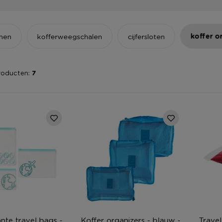
koffer o
emen
kofferweegschalen
cijfersloten
roducten:
7
nte travel bags -
Koffer organizers - blauw -
Trave