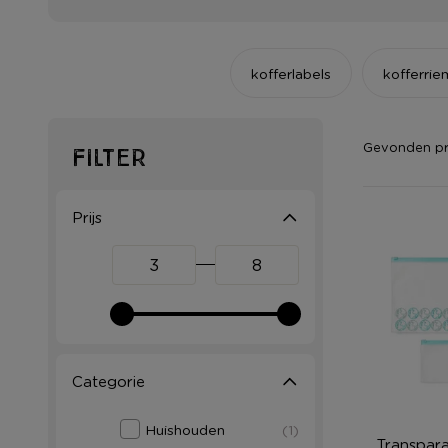
kofferlabels
kofferri
Gevonden p
Filter
Prijs
Categorie
Huishouden
(1)
Transpara