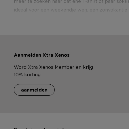
meer te zoeken naar dat ene T-shirt of paar sokke
ideaal voor een weekendje weg, een zonvakantie of
Aanmelden Xtra Xenos
Word Xtra Xenos Member en krijg
10% korting
aanmelden