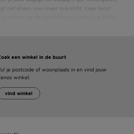
orgt niet alleen voor meer overzicht, maar helpt
G
te maken van de beschikbare ruimte in je koffer.
oek een winkel in de buurt
ul je postcode of woonplaats in en vind jouw
enos winkel.
vind winkel