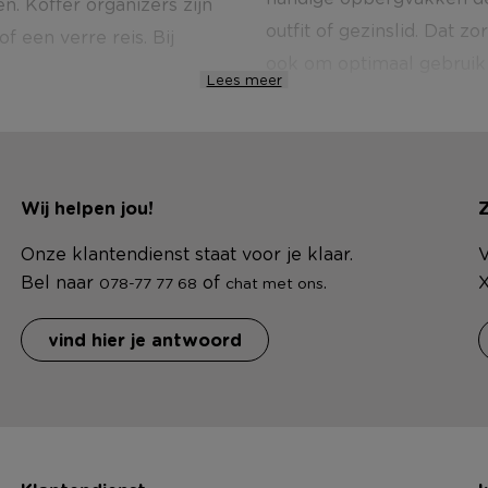
n. Koffer organizers zijn
outfit of gezinslid. Dat z
 een verre reis. Bij
ook om optimaal gebruik 
Lees meer
Wij helpen jou!
Z
Onze klantendienst staat voor je klaar.
V
Bel naar
of
.
X
078-77 77 68
chat met ons
vind hier je antwoord