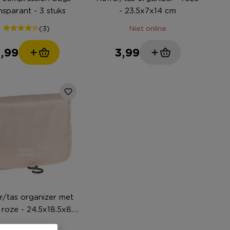
nsparant - 3 stuks
- 23.5x7x14 cm
(3)
Niet online
,99
3,99
r/tas organizer met
 roze - 24.5x18.5x8.5
cm
Niet online