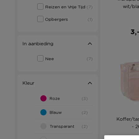
wit/bl
Reizen en Vrije Tijd
(7)
Opbergers
(1)
3,
In aanbieding
Nee
(7)
Kleur
Roze
(3)
Blauw
(2)
Koffer/ta
- 
Transparant
(2)
N