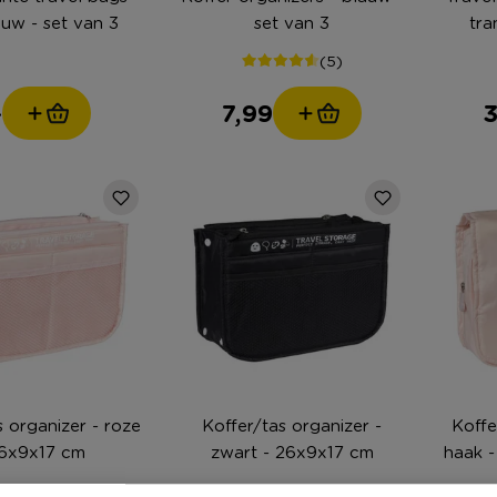
auw - set van 3
set van 3
tra
(5)
-
7,99
3
s organizer - roze
Koffer/tas organizer -
Koffe
26x9x17 cm
zwart - 26x9x17 cm
haak -
iet online
Niet online