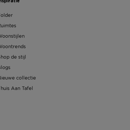
nspiratie
older
uimtes
oonstijlen
Woontrends
hop de stijl
logs
ieuwe collectie
huis Aan Tafel