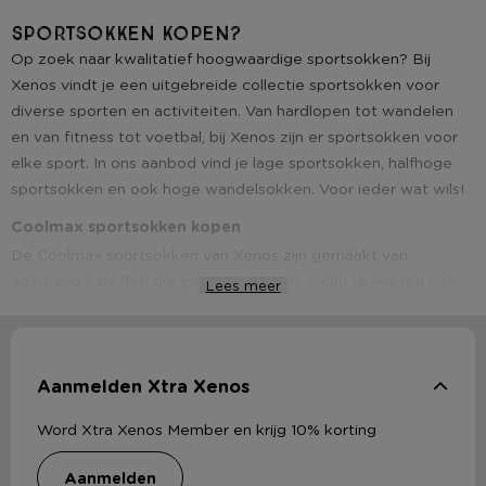
Sportsokken kopen?
Op zoek naar kwalitatief hoogwaardige sportsokken? Bij
Xenos vindt je een uitgebreide collectie sportsokken voor
diverse sporten en activiteiten. Van hardlopen tot wandelen
en van fitness tot voetbal, bij Xenos zijn er sportsokken voor
elke sport. In ons aanbod vind je lage sportsokken, halfhoge
sportsokken en ook hoge wandelsokken. Voor ieder wat wils!
Coolmax sportsokken kopen
De
Coolmax sportsokken
van Xenos zijn gemaakt van
ademende stoffen die zweet afvoeren, zodat je voeten koel
Lees meer
en droog blijven tijdens het sporten. Daarnaast hebben de
sportsokken extra padding op de plekken waar uw voeten het
meest belast worden, zoals de hiel en de bal van de voet, voor
Aanmelden Xtra Xenos
extra comfort en bescherming.
Goedkope sportsokken kopen
Word Xtra Xenos Member en krijg 10% korting
Als je op zoek bent naar kwalitatief hoogwaardige
sportsokken, dan moet je zeker een kijkje nemen bij Xenos.
aanmelden