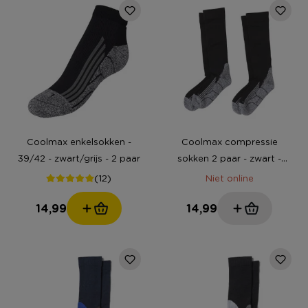
Coolmax enkelsokken -
Coolmax compressie
39/42 - zwart/grijs - 2 paar
sokken 2 paar - zwart -
maat 35-38
(12)
Niet online
14,99
14,99