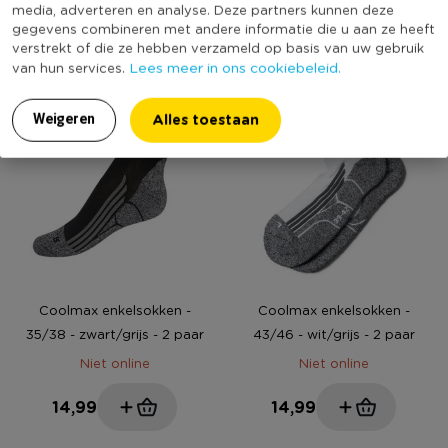
Niet online
Niet online
media, adverteren en analyse. Deze partners kunnen deze
gegevens combineren met andere informatie die u aan ze heeft
14,99
14,99
verstrekt of die ze hebben verzameld op basis van uw gebruik
Lees meer in ons cookiebeleid.
van hun services.
Alles toestaan
Weigeren
Coolmax enkelsokken -
Coolmax enkelsokken -
35/38 - zwart/grijs - 2 paar
43/46 - wit/grijs - 2 paar
Niet online
Niet online
14,99
14,99