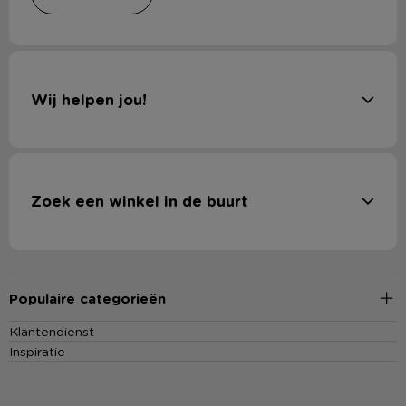
Hier vindt u een grote collectie sportsokken voor diverse
sporten en activiteiten. Bekijk het aanbod op online en bestel
vandaag nog jouw favoriete sportsokken. Je kunt natuurlijk
ook langskomen in een van onze
winkels
voor een nog
Wij helpen jou!
uitgebreider aanbod.
Zoek een winkel in de buurt
Populaire categorieën
Klantendienst
Inspiratie