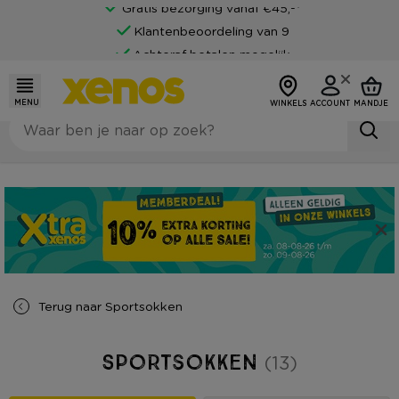
Gratis bezorging vanaf €45,-*
Klantenbeoordeling van 9
Achteraf betalen mogelijk
MENU
WINKELS
ACCOUNT
MANDJE
Terug naar
Sportsokken
Sportsokken
(13)