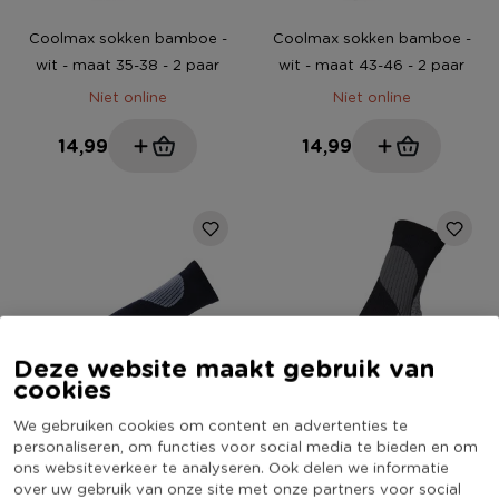
Coolmax sokken bamboe -
Coolmax sokken bamboe -
wit - maat 35-38 - 2 paar
wit - maat 43-46 - 2 paar
Niet online
Niet online
14,99
14,99
Deze website maakt gebruik van
cookies
We gebruiken cookies om content en advertenties te
Coolmax sportsokken 35/38
Coolmax sportsokken 39/42
personaliseren, om functies voor social media te bieden en om
ons websiteverkeer te analyseren. Ook delen we informatie
- zwart/grijs - 2 paar
- zwart/grijs - 2 paar
over uw gebruik van onze site met onze partners voor social