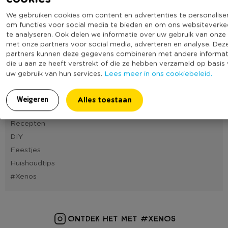
14
11
12
13
15
16
17
18
19
20
21
We gebruiken cookies om content en advertenties te personalise
om functies voor social media te bieden en om ons websiteverke
22
23
24
25
26
27
28
te analyseren. Ook delen we informatie over uw gebruik van onze 
met onze partners voor social media, adverteren en analyse. Dez
partners kunnen deze gegevens combineren met andere informat
die u aan ze heeft verstrekt of die ze hebben verzameld op basis
Blog categorieën
Lees meer in ons cookiebeleid.
uw gebruik van hun services.
Cadeautips
Tafelstyling
Alles toestaan
Weigeren
Interieurtips
Recepten
DIY
Feestjes
Huishoudtips
#Xenos
ONTDEK HET MET #XENOS