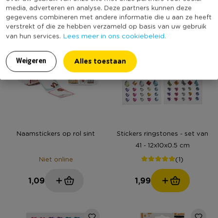
2,99
0,79
media, adverteren en analyse. Deze partners kunnen deze
gegevens combineren met andere informatie die u aan ze heeft
verstrekt of die ze hebben verzameld op basis van uw gebruik
Lees meer in ons cookiebeleid.
van hun services.
Alles toestaan
Weigeren
Naamstickers op rol sint
Stickers ringstones - set van
41 - 12x10x0.5 cm
(1)
Niet online
1,09
1,99