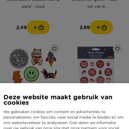
parel - rood
set van 6
2,49
2,99
Deze website maakt gebruik van
cookies
Emblemen funny - multikleur
Kerst stickervel - wit/rood -
- set van 6
set van 12
We gebruiken cookies om content en advertenties te
personaliseren, om functies voor social media te bieden en om
Niet online
ons websiteverkeer te analyseren. Ook delen we informatie
over uw gebruik van onze site met onze partners voor social