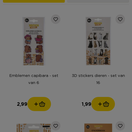
Emblemen capibara - set
3D stickers dieren - set van
van 6
16
2,99
1,99