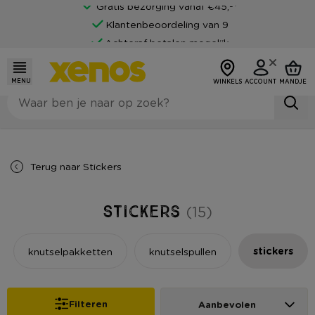
Gratis bezorging vanaf €45,-*
Klantenbeoordeling van 9
Achteraf betalen mogelijk
MENU
WINKELS
ACCOUNT
MANDJE
Terug naar
Stickers
Stickers
(15)
stickers
knutselpakketten
knutselspullen
Filteren
Aanbevolen