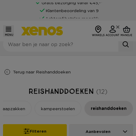
Gratis bezorging vanaf €45,-*
Klantenbeoordeling van 9
Achteraf betalen mogelijk
MENU
WINKELS
ACCOUNT
MANDJE
Terug naar
Reishanddoeken
Reishanddoeken
(12)
reishanddoeken
slaapzakken
kampeerstoelen
Filteren
Aanbevolen