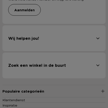
Een sneldrogende handdoek is ideaal wanneer je vaak
onderweg bent of meerdere keren op een dag je handdoek
aanmelden
gebruikt. Door het slimme materiaal is hij in korte tijd weer
droog en klaar voor gebruik. Dat maakt hem perfect voor
vakanties, sportmomenten of een dagje strand. De
sneldrogende handdoek combineert gemak met comfort en is
Wij helpen jou!
verkrijgbaar in verschillende maten en frisse kleuren die passen
bij jouw stijl.
Goedkope reishanddoek bestellen?
Bij Xenos vind je reishanddoeken in verschillende trendy
Zoek een winkel in de buurt
kleuren en formaten, altijd voor een fijne prijs. Bestel
eenvoudig online of kom langs in een van onze
winkels
. Bekijk
ook de actuele
folder
en ontdek de laatste
acties
voor nog
meer voordeel.
Populaire categorieën
Klantendienst
Inspiratie