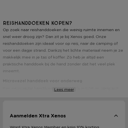
Reishanddoeken kopen?
Op zoek naar reishanddoeken die weinig ruimte innemen en
snel weer droog zijn? Dan zit je bij Xenos goed. Onze
reishanddoeken zijn ideaal voor op reis, naar de camping of
voor een dagje strand. Dankzij het lichte materiaal neem je ze
makkelijk mee in je tas of koffer. Zo heb je altijd een
praktische handdoek bij de hand zonder dat het veel plek
inneemt.
Microvezel handdoek voor onderweg
Een microvezel handdoek is perfect als je licht en compact
Lees meer
wilt reizen. Het materiaal voelt zacht aan en neemt verrassend
veel vocht op. Ook is de microvezel handdoek ideaal na het
zwemmen of sporten. Je vouwt hem klein op en stopt hem zo
Aanmelden Xtra Xenos
in je tas.
Sneldrogende handdoek voor elk moment
Word Xtra Xenos Member en krijg 10% korting