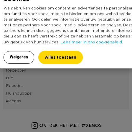
11
12
13
14
15
16
17
18
19
20
21
We gebruiken cookies om content en advertenties te personalise
om functies voor social media te bieden en om ons websiteverke
22
23
24
25
26
27
28
te analyseren. Ook delen we informatie over uw gebruik van onze 
met onze partners voor social media, adverteren en analyse. Dez
partners kunnen deze gegevens combineren met andere informat
die u aan ze heeft verstrekt of die ze hebben verzameld op basis
Blog categorieën
Lees meer in ons cookiebeleid.
uw gebruik van hun services.
Cadeautips
Tafelstyling
Alles toestaan
Weigeren
Interieurtips
Recepten
DIY
Feestjes
Huishoudtips
#Xenos
ONTDEK HET MET #XENOS