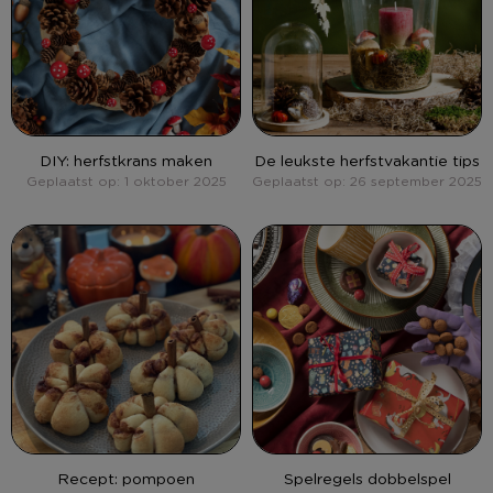
DIY: herfstkrans maken
De leukste herfstvakantie tips
Geplaatst op: 1 oktober 2025
Geplaatst op: 26 september 2025
Recept: pompoen
Spelregels dobbelspel