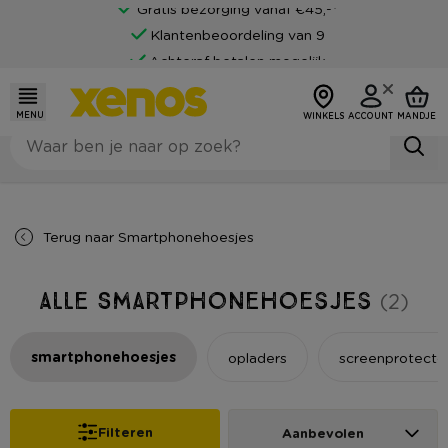
Gratis bezorging vanaf €45,-*
Klantenbeoordeling van 9
Achteraf betalen mogelijk
MENU
WINKELS
ACCOUNT
MANDJE
Terug naar
Smartphonehoesjes
Alle Smartphonehoesjes
(2)
smartphonehoesjes
opladers
screenprotecto
Filteren
Aanbevolen