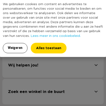
We gebruiken cookies om content en advertenties te
personaliseren, om functies voor social media te bieden en om
ons websiteverkeer te analyseren. Ook delen we informatie
Aanmelden Xtra Xenos
over uw gebruik van onze site met onze partners voor social
media, adverteren en analyse. Deze partners kunnen deze
gegevens combineren met andere informatie die u aan ze heeft
Word Xtra Xenos Member en krijg 10% korting
verstrekt of die ze hebben verzameld op basis van uw gebruik
Lees meer in ons cookiebeleid.
van hun services.
aanmelden
Alles toestaan
Weigeren
Wij helpen jou!
Zoek een winkel in de buurt