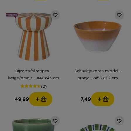
Bijzettafel stripes -
Schaaltje roots middel -
beige/oranje - ø40x45 cm
oranje - ø15.7x8.2 cm
(2)
49,99
7,49