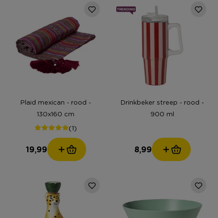
Plaid mexican - rood -
Drinkbeker streep - rood -
130x160 cm
900 ml
(1)
19,99
8,99