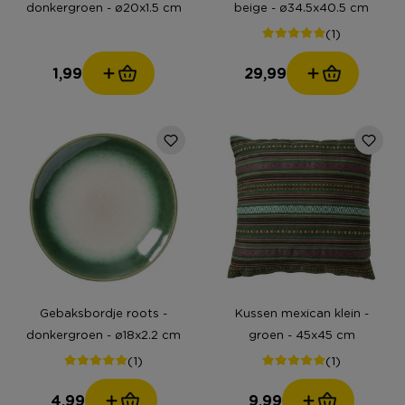
donkergroen - ø20x1.5 cm
beige - ø34.5x40.5 cm
(1)
1,99
29,99
Gebaksbordje roots -
Kussen mexican klein -
donkergroen - ø18x2.2 cm
groen - 45x45 cm
(1)
(1)
4,99
9,99