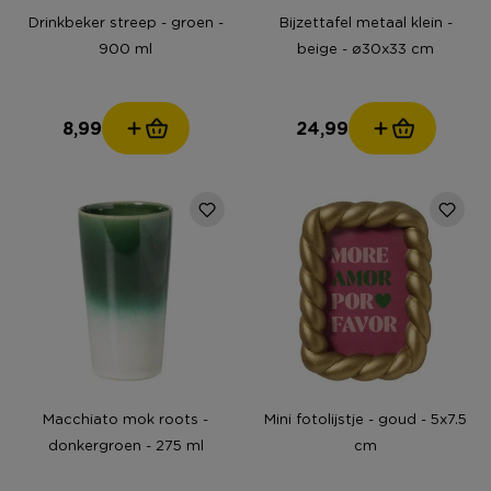
Drinkbeker streep - groen -
Bijzettafel metaal klein -
900 ml
beige - ø30x33 cm
8,99
24,99
Macchiato mok roots -
Mini fotolijstje - goud - 5x7.5
donkergroen - 275 ml
cm