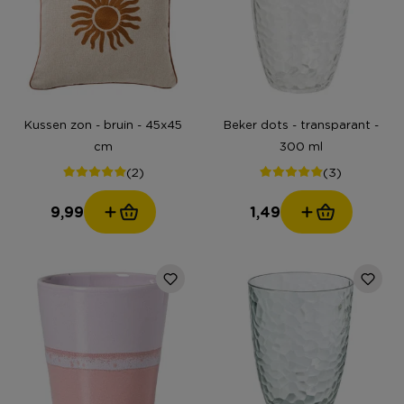
Kussen zon - bruin - 45x45
Beker dots - transparant -
cm
300 ml
(2)
(3)
9,99
1,49