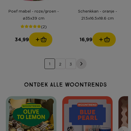
Poef mabel - roze/groen -
Schenkkan - oranje -
ø35x39 cm
21.5x16.5x18.6 cm
(2)
34,99
16,99
1
2
3
Ontdek alle woontrends