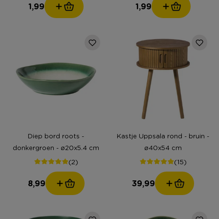
1,99
1,99
Diep bord roots -
Kastje Uppsala rond - bruin -
donkergroen - ø20x5.4 cm
ø40x54 cm
(2)
(15)
8,99
39,99