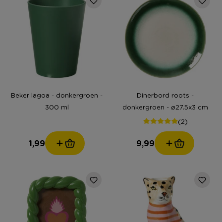
Beker lagoa - donkergroen -
Dinerbord roots -
300 ml
donkergroen - ø27.5x3 cm
(2)
1,99
9,99