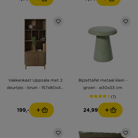
Vakkenkast Uppsala met 2
Bijzettafel metaal klein -
deurtjes - bruin - 157x80x40
groen - ø30x33 cm
cm
(1)
199,-
24,99