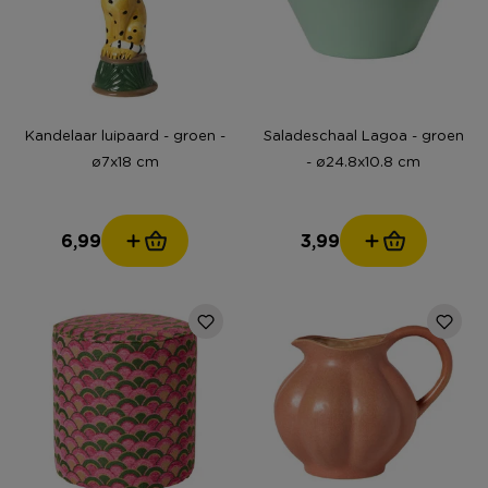
Kandelaar luipaard - groen -
Saladeschaal Lagoa - groen
ø7x18 cm
- ø24.8x10.8 cm
6,99
3,99