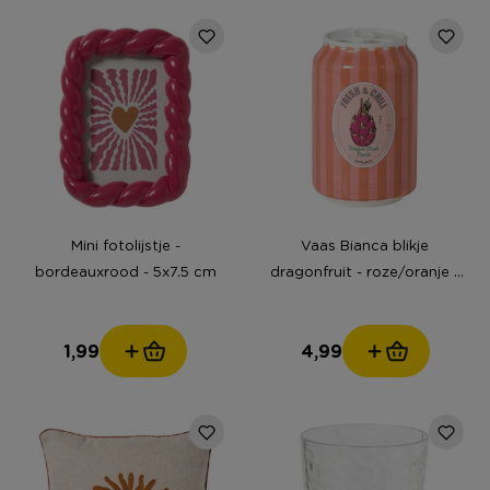
Mini fotolijstje -
Vaas Bianca blikje
bordeauxrood - 5x7.5 cm
dragonfruit - roze/oranje -
ø6.5x11 cm
1,99
4,99