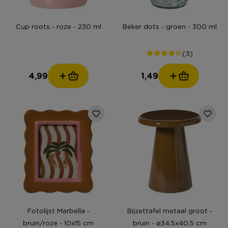
Cup roots - roze - 230 ml
Beker dots - groen - 300 ml
(3)
4,99
1,49
Fotolijst Marbella -
Bijzettafel metaal groot -
bruin/roze - 10x15 cm
bruin - ø34.5x40.5 cm