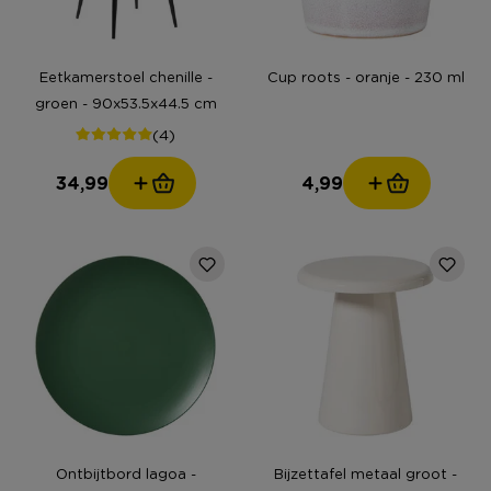
Eetkamerstoel chenille -
Cup roots - oranje - 230 ml
groen - 90x53.5x44.5 cm
(4)
34,99
4,99
Ontbijtbord lagoa -
Bijzettafel metaal groot -