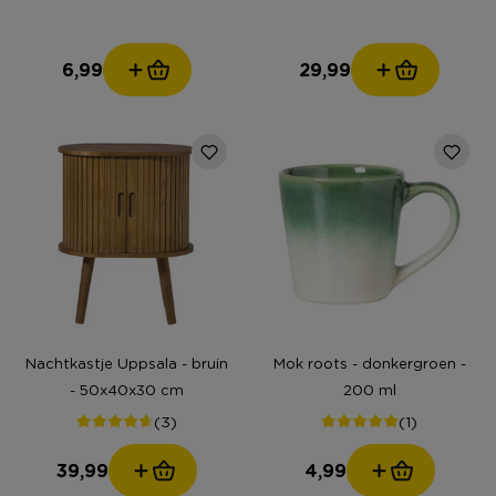
6,99
29,99
Nachtkastje Uppsala - bruin
Mok roots - donkergroen -
- 50x40x30 cm
200 ml
(3)
(1)
39,99
4,99