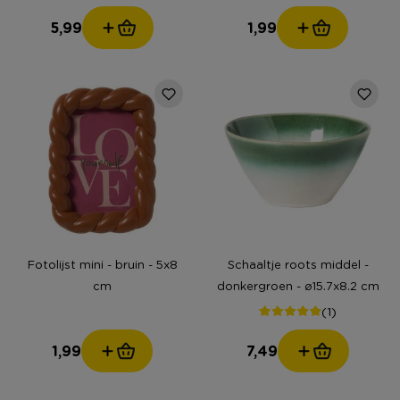
5,99
1,99
Fotolijst mini - bruin - 5x8
Schaaltje roots middel -
cm
donkergroen - ø15.7x8.2 cm
(1)
1,99
7,49