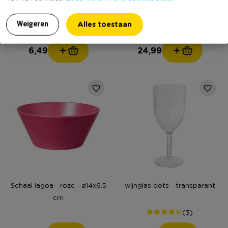
Mok roots groot -
Bijzettafel metaal klein -
donkergroen - 410 ml
bruin - ø30x33 cm
Alles toestaan
Weigeren
(1)
6,49
24,99
Schaal lagoa - roze - ø14x6.5
wijnglas dots - transparant
cm
(3)