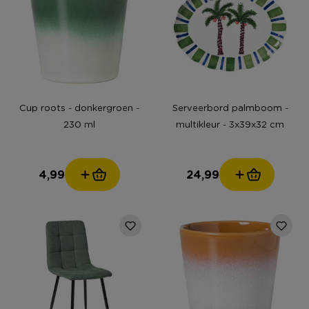
Cup roots - donkergroen -
Serveerbord palmboom -
230 ml
multikleur - 3x39x32 cm
4,99
24,99