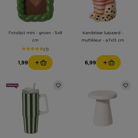
Fotolijst mini - groen - 5x8
Kandelaar luipaard -
cm
multikleur - ø7x13 cm
(1)
1,99
6,99