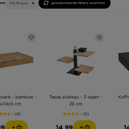
ers:
geselecteerde filters resetten
Tot 15 euro
plank - bamboe -
Tapas plateau - 3 lagen -
Koffi
x34x5 cm
26 cm
(6)
(9)
99
14,99
1