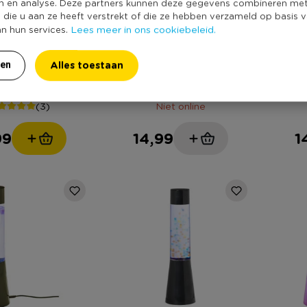
n en analyse. Deze partners kunnen deze gegevens combineren me
e die u aan ze heeft verstrekt of die ze hebben verzameld op basis 
Lees meer in ons cookiebeleid.
an hun services.
Alles toestaan
apandi - beige -
Coolmax compressie
Kno
ren
30x160 cm
sokken 2 paar - zwart -
maat 35-38
(3)
Niet online
99
14,99
1