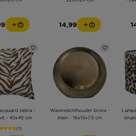
99
14,99
1
jacquard zebra -
Waxinelichthouder brons -
Lampe
wit - 45x45 cm
klein - 16x15x7.5 cm
bruin
(1)