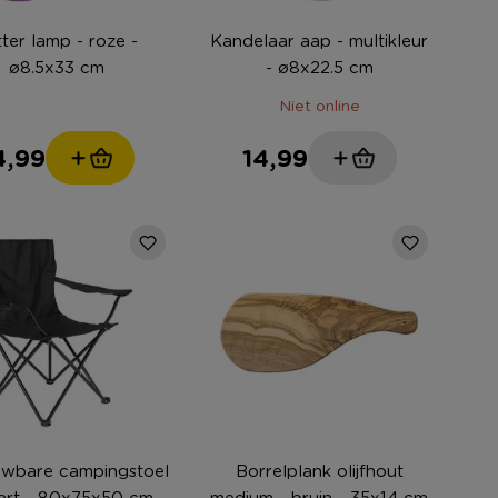
tter lamp - roze -
Kandelaar aap - multikleur
ø8.5x33 cm
- ø8x22.5 cm
Niet online
4,99
14,99
wbare campingstoel
Borrelplank olijfhout
art - 80x75x50 cm
medium - bruin - 35x14 cm