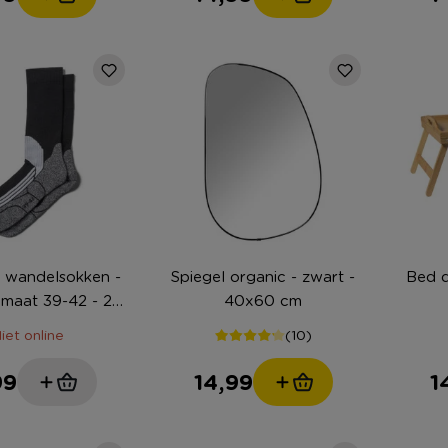
 wandelsokken -
Spiegel organic - zwart -
Bed d
 maat 39-42 - 2
40x60 cm
paar
iet online
(10)
99
14,99
1