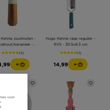
Kennis zoutmolen -
Hugo Kennis rasp regulier -
iahout/keramiek -
RVS - 30.5x6.5 cm
ø6x20 cm
(3)
(1)
4,99
14,99
ties voor
e
a,