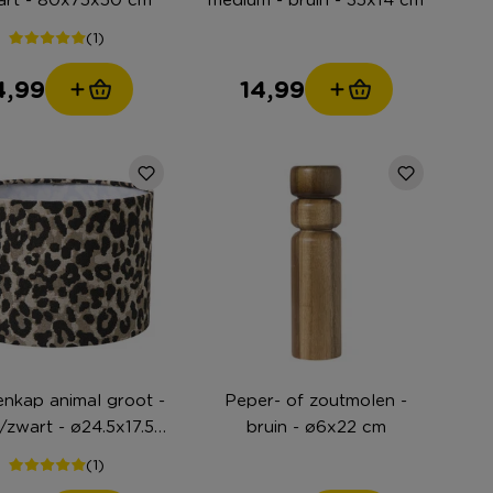
(1)
4,99
14,99
nkap animal groot -
Peper- of zoutmolen -
/zwart - ø24.5x17.5
bruin - ø6x22 cm
cm
(1)