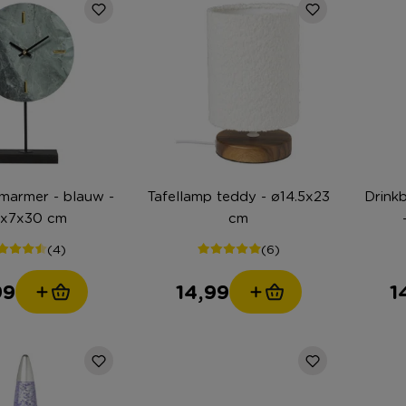
 marmer - blauw -
Tafellamp teddy - ø14.5x23
Drinkb
x7x30 cm
cm
(4)
(6)
99
14,99
1