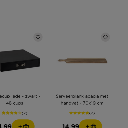
ecup lade - zwart -
Serveerplank acacia met
48 cups
handvat - 70x19 cm
(7)
(2)
4,99
14,99