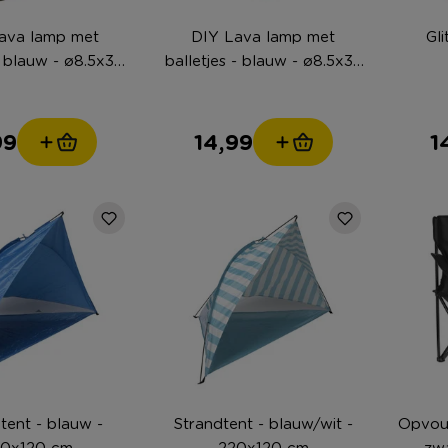
ava lamp met
DIY Lava lamp met
Gli
- blauw - ø8.5x33
balletjes - blauw - ø8.5x33
cm
cm
99
14,99
1
tent - blauw -
Strandtent - blauw/wit -
Opvou
20x120 cm
220x120 cm
- zw