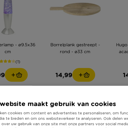
terlamp - ø9.5x36
Borrelplank gestreept -
Hugo 
cm
rond - ø33 cm
acac
(1)
99
14,99
1
website maakt gebruik van cookies
ken cookies om content en advertenties te personaliseren, om func
dia te bieden en om ons websiteverkeer te analyseren. Ook delen w
e over uw gebruik van onze site met onze partners voor social medi