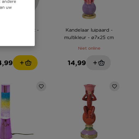
t andere
van uw
flook pot - wit -
Kandelaar luipaard -
ø15.2x15.8 cm
multikleur - ø7x25 cm
Niet online
4,99
14,99