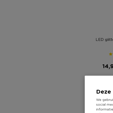
LED glit
14,
Deze 
We gebrui
social me
informati