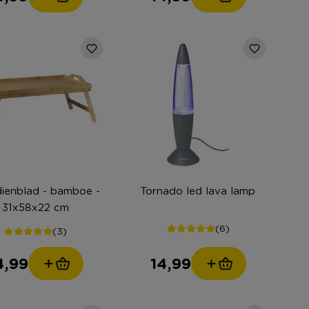
ienblad - bamboe -
Tornado led lava lamp
31x58x22 cm
(6)
(3)
4,99
14,99