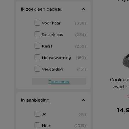
Ik zoek een cadeau
Voor haar
(398)
Sinterklaas
(254)
Kerst
(239)
Housewarming
(160)
Verjaardag
(151)
Coolmax
Toon meer
zwart -
N
In aanbieding
14,
Ja
(16)
Nee
(1019)