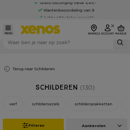
Klantenbeoordeling van 9
Achteraf betalen mogelijk
MENU
WINKELS
ACCOUNT
MANDJE
Terug naar
Schilderen
Schilderen
(130)
verf
schildersezels
schilderspakketten
s
Filteren
Aanbevolen