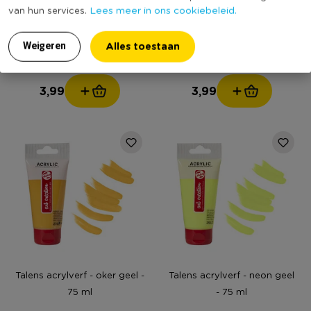
Lees meer in ons cookiebeleid.
van hun services.
Talens acrylverf -
Talens acrylverf - neon roze
kobaltblauw - 75 ml
- 75 ml
Alles toestaan
Weigeren
3,99
3,99
Talens acrylverf - oker geel -
Talens acrylverf - neon geel
75 ml
- 75 ml