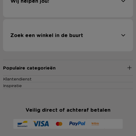
Wij helpen jou!
dan onze
folder
om niet een aanbieding te missen!
Zoek een winkel in de buurt
Populaire categorieën
Klantendienst
Inspiratie
Veilig direct of achteraf betalen