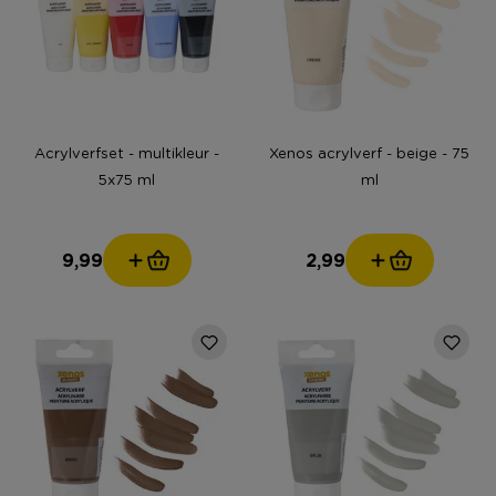
Acrylverfset - multikleur -
Xenos acrylverf - beige - 75
5x75 ml
ml
9,99
2,99