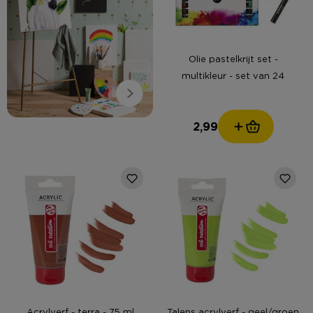
Olie pastelkrijt set -
multikleur - set van 24
2,99
Acrylverf - terra - 75 ml
Talens acrylverf - geel/groen