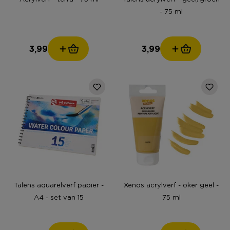
- 75 ml
3,99
3,99
Talens aquarelverf papier -
Xenos acrylverf - oker geel -
A4 - set van 15
75 ml