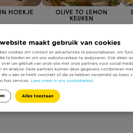
un hoekje
Olive to Lemon
keuken
Bekijk meer stijlen
website maakt gebruik van cookies
ken cookies om content en advertenties te personaliseren, om func
dia te bieden en om ons websiteverkeer te analyseren. Ook delen w
e over uw gebruik van onze site met onze partners voor social medi
n en analyse. Deze partners kunnen deze gegevens combineren me
UPLOAD JOUW FOTO OF VIDEO
e die u aan ze heeft verstrekt of die ze hebben verzameld op basis 
188
Lees meer in ons cookiebeleid.
an hun services.
Alles toestaan
ren