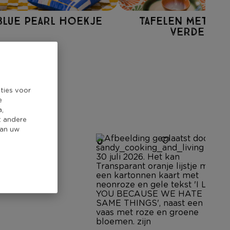
Blue Pearl hoekje
Tafelen met cas
verde
ties voor
e
a,
t andere
van uw
0