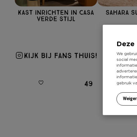
Kast inrichten in Casa
Sahara S
Verde stijl
Deze 
We gebrui
Kijk bij fans thuis!
social me
informati
advertere
informati
49
gebruik v
Weige