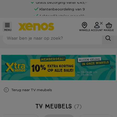
Gratis bezorging vanaf €45,-*
Klantenbeoordeling van 9
Achteraf betalen mogelijk
MENU
WINKELS
ACCOUNT
MANDJE
Terug naar
TV meubels
TV meubels
(7)