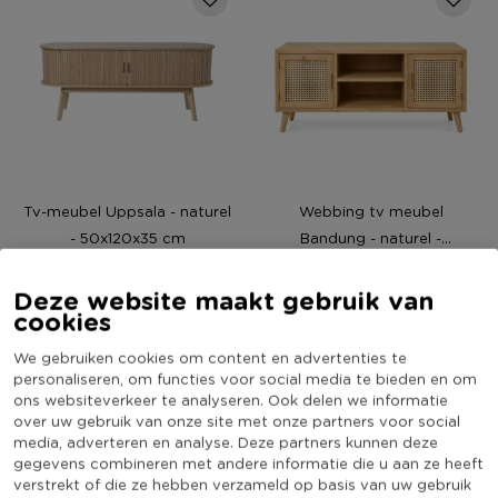
Tv-meubel Uppsala - naturel
Webbing tv meubel
- 50x120x35 cm
Bandung - naturel -
54.5x120x38 cm
(2)
(1)
Deze website maakt gebruik van
cookies
129,-
149,-
We gebruiken cookies om content en advertenties te
personaliseren, om functies voor social media te bieden en om
ons websiteverkeer te analyseren. Ook delen we informatie
over uw gebruik van onze site met onze partners voor social
media, adverteren en analyse. Deze partners kunnen deze
gegevens combineren met andere informatie die u aan ze heeft
verstrekt of die ze hebben verzameld op basis van uw gebruik