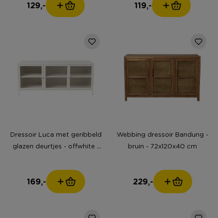
129,-
119,-
Dressoir Luca met geribbeld
Webbing dressoir Bandung -
glazen deurtjes - offwhite -
bruin - 72x120x40 cm
50x120x42 cm
169,-
229,-