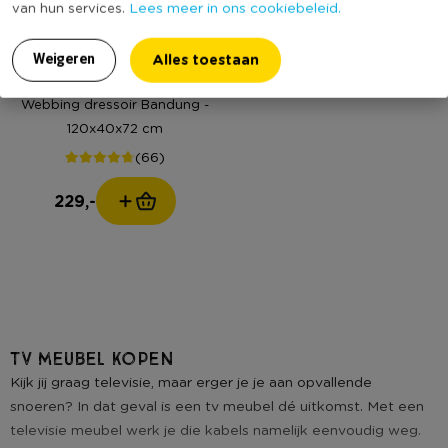
Lees meer in ons cookiebeleid.
van hun services.
Alles toestaan
Weigeren
Webbing dressoir Bandung -
120x40x72 cm
(66)
229,-
Tv meubel kopen
Kijk jij graag televisie, maar erger je je aan opvallende
snoeren? In dat geval is een tv meubel dé uitkomst. Met een
televisie meubel werk je die kabels namelijk eenvoudig weg.