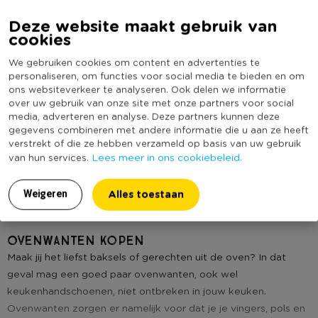
Deze website maakt gebruik van
cookies
Ovenwant Hollands Glorie
We gebruiken cookies om content en advertenties te
personaliseren, om functies voor social media te bieden en om
ons websiteverkeer te analyseren. Ook delen we informatie
(2)
over uw gebruik van onze site met onze partners voor social
media, adverteren en analyse. Deze partners kunnen deze
3,99
gegevens combineren met andere informatie die u aan ze heeft
verstrekt of die ze hebben verzameld op basis van uw gebruik
Lees meer in ons cookiebeleid.
van hun services.
Alles toestaan
Weigeren
Ovenwanten kopen
Maak jij het liefst baksels of gerechten uit de oven? In dat
geval mag een goed paar ovenwanten, ook wel
keukenhandschoenen, niet ontbreken in jouw keuken.
Ovenwanten zorgen er namelijk voor dat je je vingers, pols en