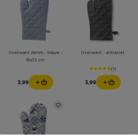
Ovenwant denim - blauw -
Ovenwant - antraciet
18x32 cm
(1)
3,99
3,99