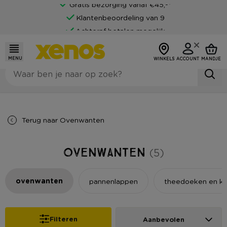
Gratis bezorging vanaf €45,-*
Klantenbeoordeling van 9
Achteraf betalen mogelijk
MENU
WINKELS
ACCOUNT
MANDJE
Terug naar
Ovenwanten
Ovenwanten
(5)
ovenwanten
pannenlappen
theedoeken en k
Filteren
Aanbevolen