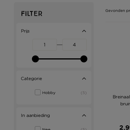
Gevonden p
Filter
Prijs
Categorie
Hobby
(5)
Breinaa
brui
In aanbieding
2,9
Nee
(5)