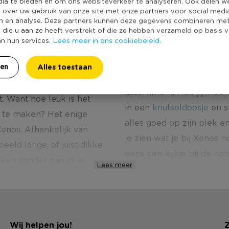
dia te bieden en om ons websiteverkeer te analyseren. Ook delen w
e over uw gebruik van onze site met onze partners voor social medi
n en analyse. Deze partners kunnen deze gegevens combineren me
e die u aan ze heeft verstrekt of die ze hebben verzameld op basis 
Lees meer in ons cookiebeleid.
an hun services.
handen te krijgen. Daarna
Alles toestaan
ren
zoals lila of blauw. Daa
et is rustgevend,
assortiment. Heb jij meer
jt. Want hoe leuk is het
in een
knutseldoosje
en s
l te maken? Het enige
alles goed op zijn plek e
Xenos. Afhankelijk van
je zien wat je bij Xenos
eeld lange, of juist dikke
eens een kijkje bij de
hob
ken zonder pijn in je
Lees meer
Wij helpen jou!
Z