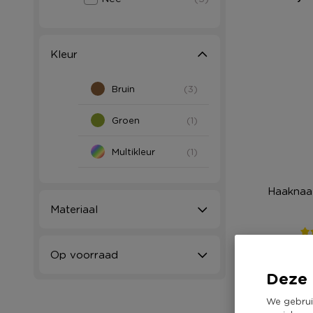
Kleur
Bruin
(3)
Groen
(1)
Multikleur
(1)
Haaknaal
Materiaal
Op voorraad
1,9
Deze 
We gebrui