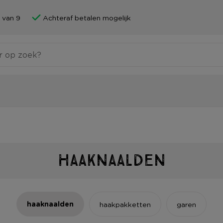
 van 9
Achteraf betalen mogelijk
Haaknaalden
haaknaalden
haakpakketten
garen