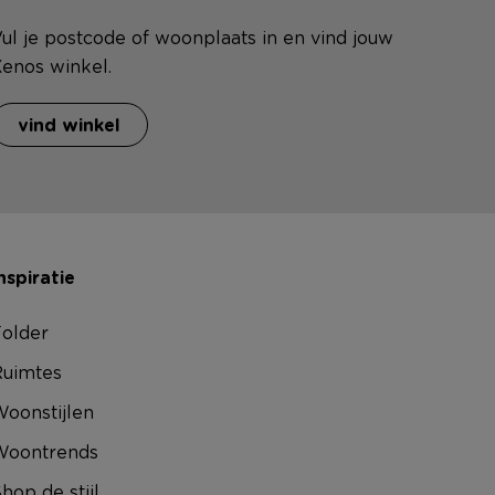
ul je postcode of woonplaats in en vind jouw
enos winkel.
vind winkel
nspiratie
older
uimtes
oonstijlen
Woontrends
hop de stijl