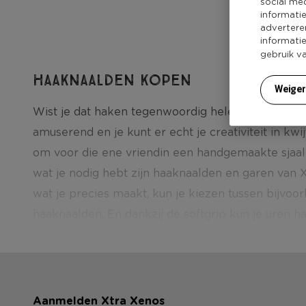
social me
informati
advertere
informati
gebruik v
Haaknaalden kopen
Weige
Wist je dat haken tegenwoordig helemaal hip is? H
amuserend en je kunt er echt je creativiteit in kwi
om voor die ene vriendin een handgemaakte sjaa
wat je nodig hebt zijn haaknaalden en garen van 
wat je precies maakt, kun je kiezen tussen bijvoorb
haaknaalden. En dankzij de softgrip kun je uren ha
Aanmelden Xtra Xenos