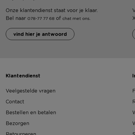
Onze klantendienst staat voor je klaar.
V
Bel naar
of
.
X
078-77 77 68
chat met ons
vind hier je antwoord
Klantendienst
I
Veelgestelde vragen
F
Contact
R
Bestellen en betalen
W
Bezorgen
Retourneren
S