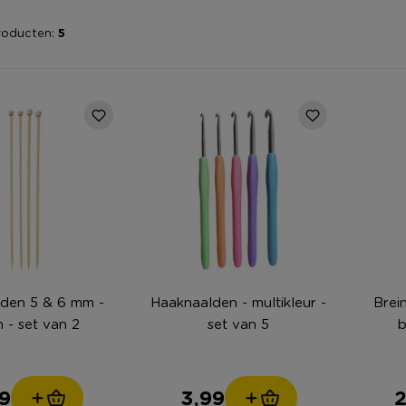
roducten:
5
lden 5 & 6 mm -
Haaknaalden - multikleur -
Brei
n - set van 2
set van 5
b
9
3,99
2