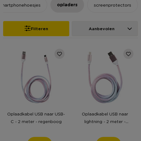
opladers
smartphonehoesjes
screenprotectors
Filteren
Aanbevolen
Oplaadkabel USB naar USB-
Oplaadkabel USB naar
C - 2 meter - regenboog
lightning - 2 meter -
regenboog