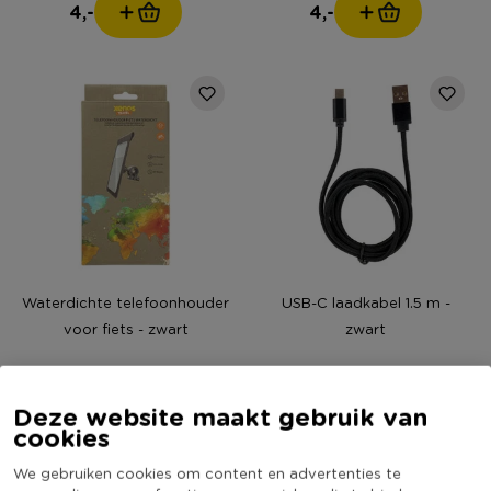
4,-
4,-
Waterdichte telefoonhouder
USB-C laadkabel 1.5 m -
voor fiets - zwart
zwart
11,99
3,-
Deze website maakt gebruik van
cookies
We gebruiken cookies om content en advertenties te