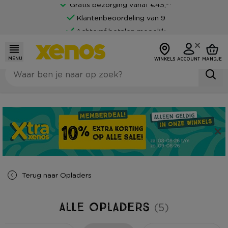
Gratis bezorging vanaf €45,-*
Klantenbeoordeling van 9
Achteraf betalen mogelijk
MENU
WINKELS
ACCOUNT
MANDJE
Terug naar
Opladers
Alle Opladers
(5)