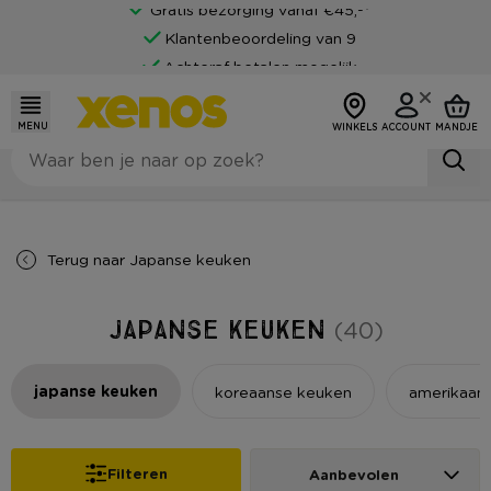
Klantenbeoordeling van 9
Achteraf betalen mogelijk
MENU
WINKELS
ACCOUNT
MANDJE
Terug naar
Japanse keuken
Japanse keuken
(40)
japanse keuken
koreaanse keuken
amerikaan
Filteren
Aanbevolen