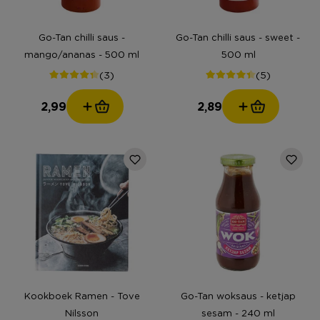
Go-Tan chilli saus -
Go-Tan chilli saus - sweet -
mango/ananas - 500 ml
500 ml
(3)
(5)
2,99
2,89
Kookboek Ramen - Tove
Go-Tan woksaus - ketjap
Nilsson
sesam - 240 ml