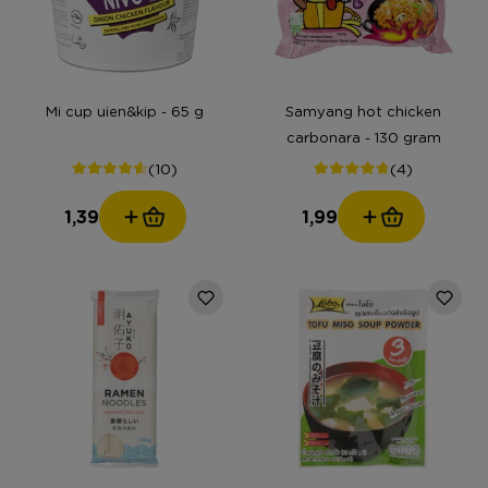
Mi cup uien&kip - 65 g
Samyang hot chicken
carbonara - 130 gram
(10)
(4)
1,39
1,99