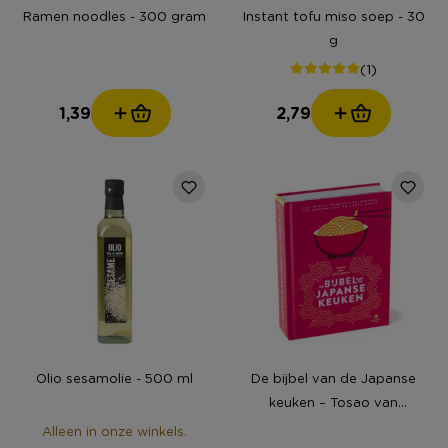
Ramen noodles - 300 gram
Instant tofu miso soep - 30
g
(1)
1,39
2,79
Olio sesamolie - 500 ml
De bijbel van de Japanse
keuken – Tosao van
Coevoerden
Alleen in onze winkels.