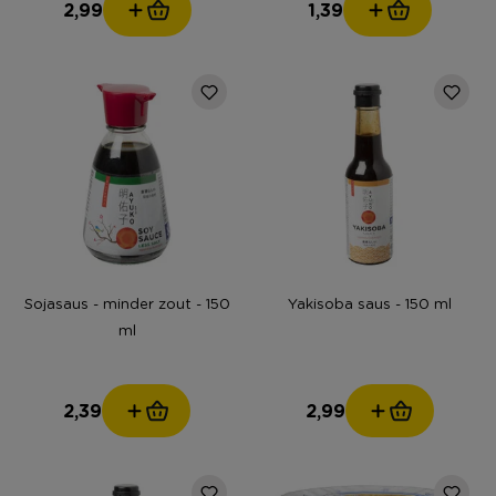
2,99
1,39
Sojasaus - minder zout - 150
Yakisoba saus - 150 ml
ml
2,39
2,99