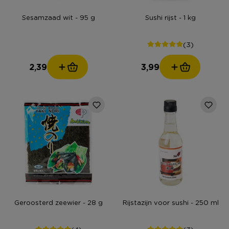
Sesamzaad wit - 95 g
Sushi rijst - 1 kg
(3)
2,39
3,99
Geroosterd zeewier - 28 g
Rijstazijn voor sushi - 250 ml
(4)
(3)