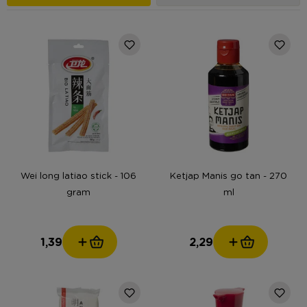
Wei long latiao stick - 106
Ketjap Manis go tan - 270
gram
ml
1,39
2,29