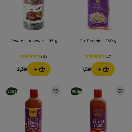
Sesamzaad zwart - 95 g
Go-Tan mie - 250 g
(3)
(2)
2,39
1,59