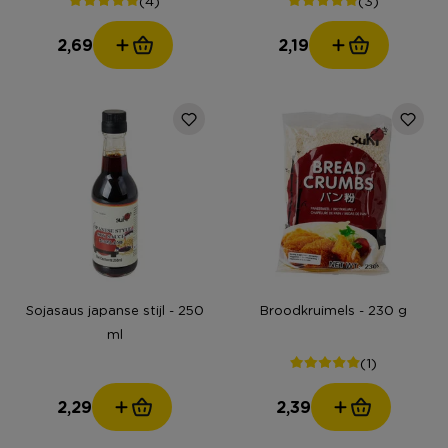
2,69
2,19
Sojasaus japanse stijl - 250
Broodkruimels - 230 g
ml
(1)
2,29
2,39