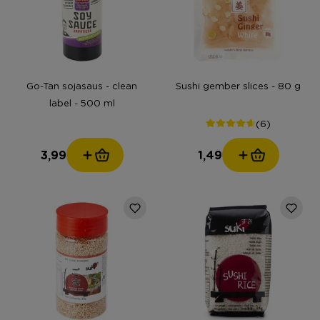
Go-Tan sojasaus - clean
Sushi gember slices - 80 g
label - 500 ml
(6)
3,99
1,49