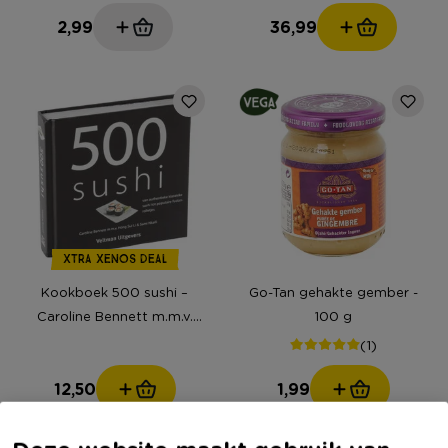
2,99
36,99
XTRA XENOS DEAL
Kookboek 500 sushi –
Go-Tan gehakte gember -
Caroline Bennett m.m.v.
100 g
Hong Sui Li & Sami Nkaili
(1)
12,50
1,99