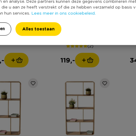
n en analyse. Deze partners kunnen deze gegevens combineren me
e die u aan ze heeft verstrekt of die ze hebben verzameld op basis 
Lees meer in ons cookiebeleid.
an hun services.
t Variée met 9
Ladekast Variée met 8
Wandk
Alles toestaan
ren
 - bruin/wit -
laden - bruin/wit -
m
x70x37 cm
72x60x37 cm
(2)
,-
119,-
3