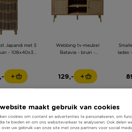
ast Japandi met 5
Webbing tv-meubel
Small
ruin - 108x40x31
Batavia - bruin -
lades 
cm
56.5x120x39 cm
,-
129,-
8
website maakt gebruik van cookies
ken cookies om content en advertenties te personaliseren, om func
dia te bieden en om ons websiteverkeer te analyseren. Ook delen w
e over uw gebruik van onze site met onze partners voor social medi