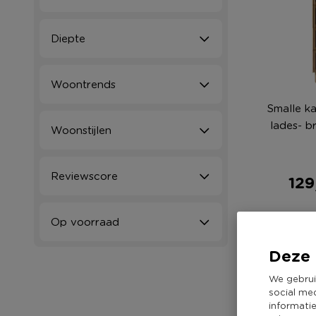
Diepte
Woontrends
Smalle k
lades- b
Woonstijlen
Reviewscore
129
Op voorraad
Deze 
We gebrui
social me
informati