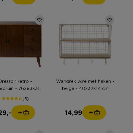
Dressoir retro -
Wandrek wire met haken -
rbruin - 76x93x31.5
beige - 40x32x14 cm
cm
(5)
29,-
14,99