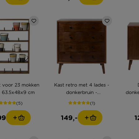
 voor 23 mokken
Kast retro met 4 lades -
 - 63.5x48x9 cm
donkerbruin -
donke
87.5x80x40.5 cm
(5)
(1)
99
149,-
1