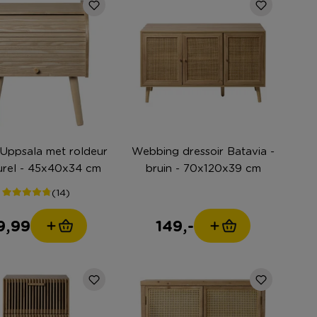
ala met roldeur
Webbing dressoir Batavia -
urel - 45x40x34 cm
bruin - 70x120x39 cm
(14)
9,99
149,-