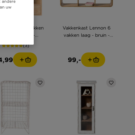
t andere
van uw
astje voor mokken
Vakkenkast Lennon 6
et lade - bruin -
vakken laag - bruin -
53x50x10 cm
60x98x25 cm
(3)
4,99
99,-