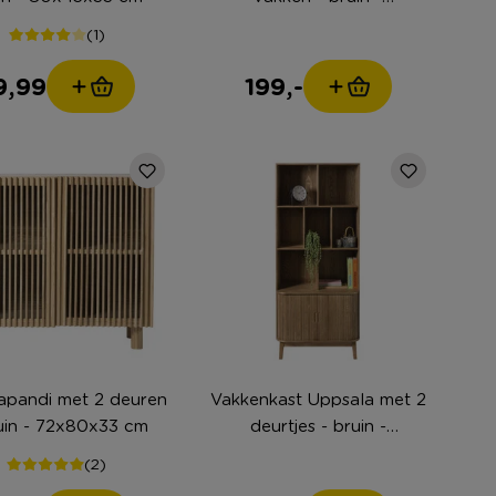
160x70x33.5 cm
(1)
9,99
199,-
apandi met 2 deuren
Vakkenkast Uppsala met 2
uin - 72x80x33 cm
deurtjes - bruin -
157x80x40 cm
(2)