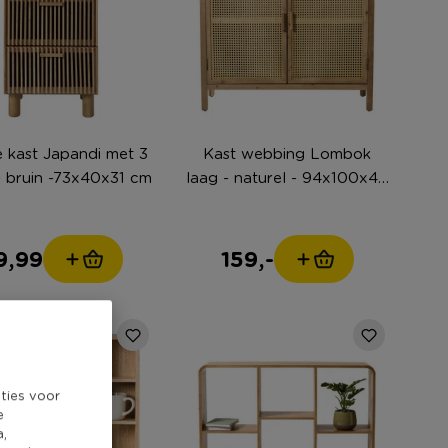
e kast Japandi met 3
Kast webbing Lombok
- bruin -73x40x31 cm
laag - naturel - 94x100x40
cm
9,99
159,-
ties voor
e
a,