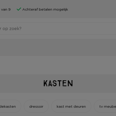
 van 9
Achteraf betalen mogelijk
Kasten
adekasten
dressoir
kast met deuren
tv meube