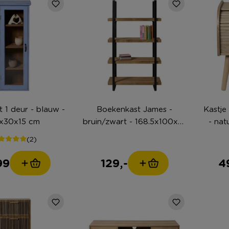
t 1 deur - blauw -
Boekenkast James -
Kastje Upps
x30x15 cm
bruin/zwart - 168.5x100x41
- nat
cm
(2)
99
129,-
4