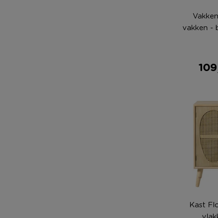
Vakken
vakken - 
109
Kast Fl
vlak