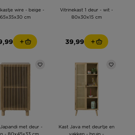
astje wire - beige -
Vitrinekast 1 deur - wit -
65x35x30 cm
80x30x15 cm
9,99
39,99
 Japandi met deur -
Kast Java met deurtje en
in - 80x45x33 cm
vakken - bruin -