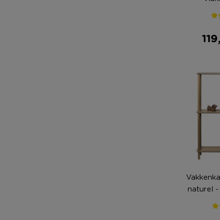
78x
119
Vakkenka
naturel 