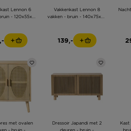
kast Lennon 6
Vakkenkast Lennon 8
Nachtk
bruin - 120x55x25
vakken - bruin - 140x75x25
cm
cm
,-
139,-
2
ores met ovalen
Dressoir Japandi met 2
Kast
ken - bruin -
deuren - bruin -
bru