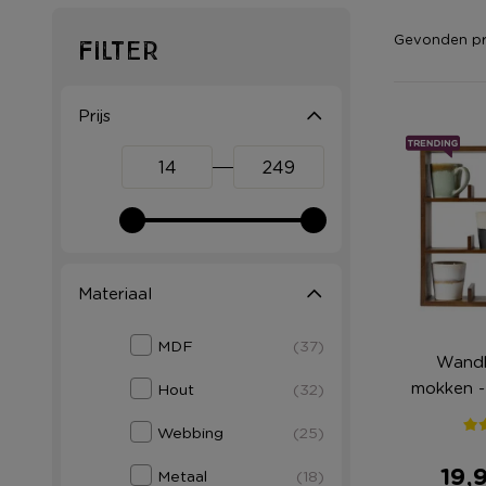
Gevonden p
Filter
Prijs
Materiaal
MDF
(37)
Wandk
mokken -
Hout
(32)
Webbing
(25)
19,
Metaal
(18)