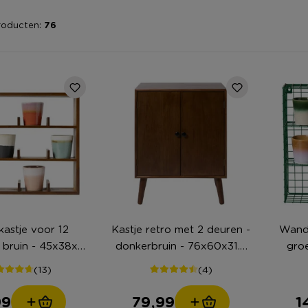
roducten:
76
astje voor 12
Kastje retro met 2 deuren -
Wandr
 bruin - 45x38x9
donkerbruin - 76x60x31.5
gro
cm
cm
(13)
(4)
99
79,99
1