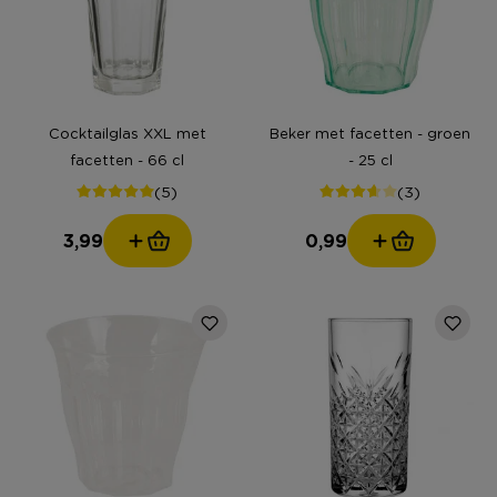
Cocktailglas XXL met
Beker met facetten - groen
facetten - 66 cl
- 25 cl
(5)
(3)
3,99
0,99