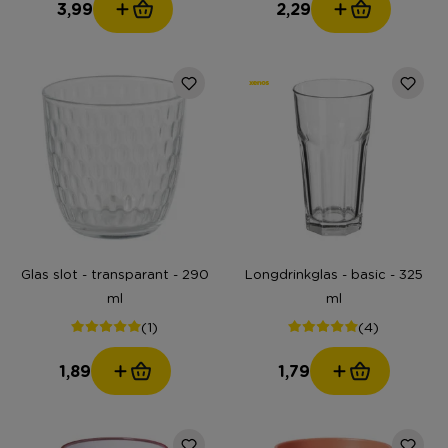
3,99
2,29
Glas slot - transparant - 290
Longdrinkglas - basic - 325
ml
ml
(1)
(4)
1,89
1,79