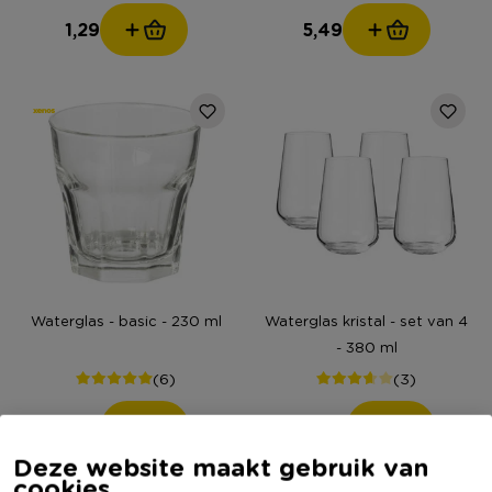
1,29
5,49
Waterglas - basic - 230 ml
Waterglas kristal - set van 4
- 380 ml
(6)
(3)
1,49
16,99
Deze website maakt gebruik van
cookies