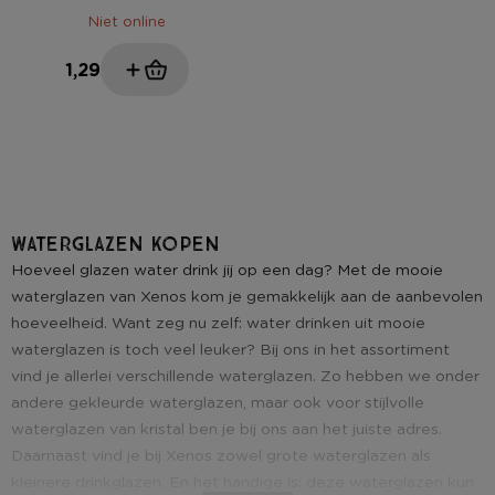
Niet online
1,29
Waterglazen kopen
Hoeveel glazen water drink jij op een dag? Met de mooie
waterglazen van Xenos kom je gemakkelijk aan de aanbevolen
hoeveelheid. Want zeg nu zelf: water drinken uit mooie
waterglazen is toch veel leuker? Bij ons in het assortiment
vind je allerlei verschillende waterglazen. Zo hebben we onder
andere gekleurde waterglazen, maar ook voor stijlvolle
waterglazen van kristal ben je bij ons aan het juiste adres.
Daarnaast vind je bij Xenos zowel grote waterglazen als
kleinere drinkglazen. En het handige is: deze waterglazen kun