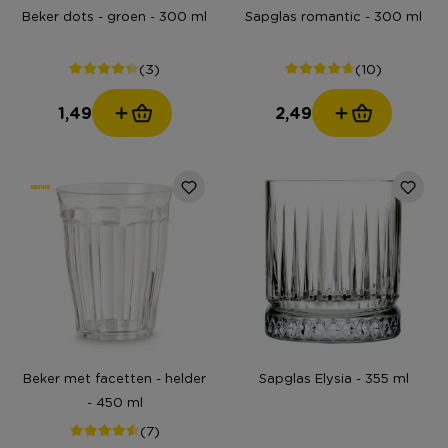
Beker dots - groen - 300 ml
Sapglas romantic - 300 ml
(3)
(10)
1,49
2,49
Beker met facetten - helder
Sapglas Elysia - 355 ml
- 450 ml
(7)