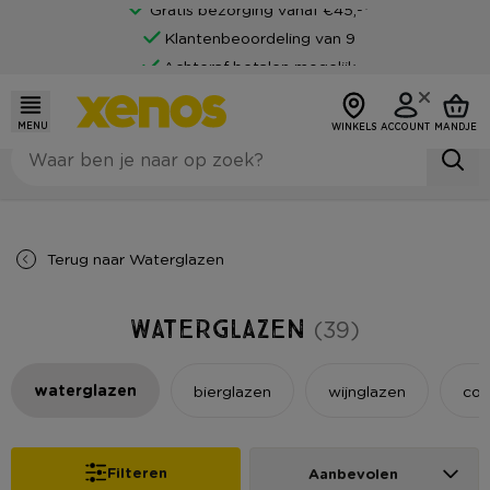
Klantenbeoordeling van 9
Achteraf betalen mogelijk
MENU
WINKELS
ACCOUNT
MANDJE
Terug naar
Waterglazen
Waterglazen
(39)
waterglazen
bierglazen
wijnglazen
coc
Filteren
Aanbevolen