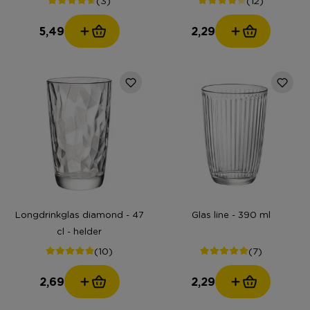
5,49
2,29
Longdrinkglas diamond - 47
Glas line - 390 ml
cl - helder
(10)
(7)
2,69
2,29