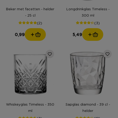
Beker met facetten - helder
Longdrinkglas Timeless -
- 25 cl
300 ml
(2)
(3)
0,99
5,49
Whiskeyglas Timeless - 350
Sapglas diamond - 39 cl -
ml
helder
(3)
(12)