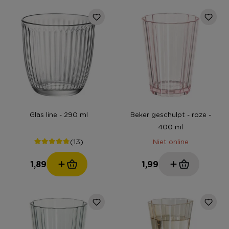
Glas line - 290 ml
Beker geschulpt - roze -
400 ml
(13)
Niet online
1,89
1,99