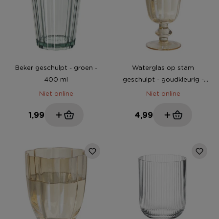
Beker geschulpt - groen -
Waterglas op stam
400 ml
geschulpt - goudkleurig -
250 ml
Niet online
Niet online
1,99
4,99