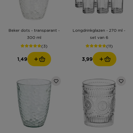
Beker dots - transparant -
Longdrinkglazen - 270 ml -
300 ml
set van 6
(3)
(11)
1,49
3,99