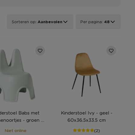
Sorteren op:
Aanbevolen
Per pagina:
48
derstoel Babs met
Kinderstoel Ivy - geel -
nenoortjes - groen -
60x36.5x33.5 cm
46x40x34 cm
Niet online
(2)