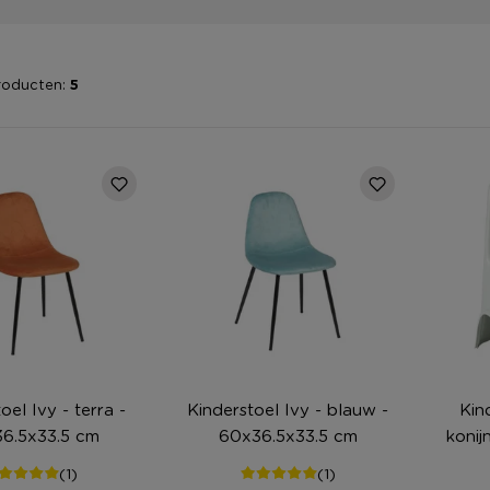
roducten:
5
oel Ivy - terra -
Kinderstoel Ivy - blauw -
Kin
6.5x33.5 cm
60x36.5x33.5 cm
konij
(1)
(1)