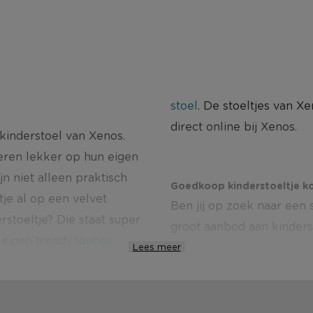
stoel
. De stoeltjes van X
direct online bij Xenos.
kinderstoel van Xenos.
eren lekker op hun eigen
n niet alleen praktisch
Goedkoop kinderstoeltje k
tje al op een velvet
Ben jij op zoek naar een
erstoeltje? Die staat super
groot aanbod aan kinderst
 eigen trendy
lounge
Lees meer