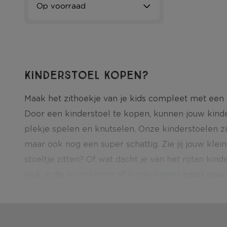
Op voorraad
Kinderstoel kopen?
Maak het zithoekje van je kids compleet met een 
Door een kinderstoel te kopen, kunnen jouw kind
plekje spelen en knutselen. Onze kinderstoelen zij
maar ook nog een super schattig. Zie jij jouw klein
stoeltje zitten? Of wat dacht je van het rotan kind
leuk in de
woonkamer
of
kinderkamer
naast jouw