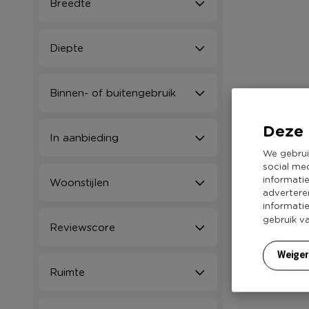
Breedte
Diepte
Binnen- of buitengebruik
Deze 
In aanbieding
We gebrui
social me
informati
Woonstijlen
advertere
informati
gebruik v
Reviewscore
Weige
Ruimte