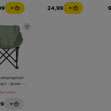
99
24,99
9
campingstoel
ct - groen -
x50x40 cm
iet online
99