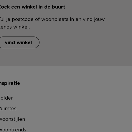
oek een winkel in de buurt
ul je postcode of woonplaats in en vind jouw
enos winkel.
vind winkel
nspiratie
older
uimtes
oonstijlen
Woontrends