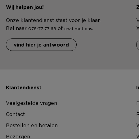
Wij helpen jou!
Z
Onze klantendienst staat voor je klaar.
V
Bel naar
of
.
X
078-77 77 68
chat met ons
vind hier je antwoord
Klantendienst
I
Veelgestelde vragen
F
Contact
R
Bestellen en betalen
W
Bezorgen