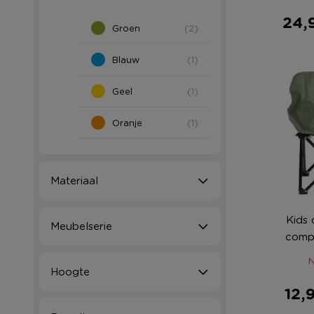
24,
Groen
(2)
Blauw
(1)
Geel
(1)
Oranje
(1)
Materiaal
Kids 
Meubelserie
compa
50
N
Hoogte
12,