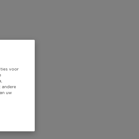
ties voor
e
a,
t andere
van uw