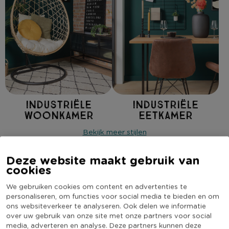
Industriële
Industriële
woonkamer
eetkamer
Bekijk meer stijlen
Industrieel interieur met deze
Deze website maakt gebruik van
eyecatchers
cookies
Industrieel wonen begint bij echte blikvangers zoals robuuste
We gebruiken cookies om content en advertenties te
meubelen en stoere woondecoratie. Wat dacht je van onze
personaliseren, om functies voor social media te bieden en om
Charlie kasten of hangstoel swing? Een perfecte combinatie
ons websiteverkeer te analyseren. Ook delen we informatie
over uw gebruik van onze site met onze partners voor social
tussen natuurlijke en metalen materialen.
media, adverteren en analyse. Deze partners kunnen deze