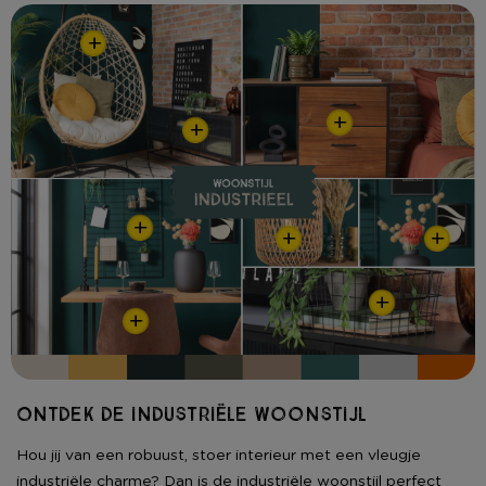
+
+
+
+
+
+
+
+
Ontdek de industriële woonstijl
Hou jij van een robuust, stoer interieur met een vleugje
industriële charme? Dan is de industriële woonstijl perfect