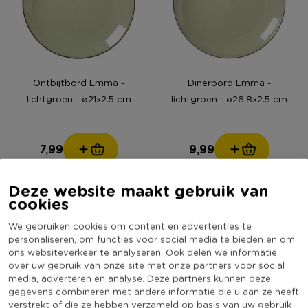
Ontbijtbord Emma -
Dinerbord Emma -
lichtgroen - ø21x2.5 cm
lichtgroen - ø26.8x2.5 cm
7,99
9,99
Deze website maakt gebruik van
cookies
We gebruiken cookies om content en advertenties te
personaliseren, om functies voor social media te bieden en om
ons websiteverkeer te analyseren. Ook delen we informatie
over uw gebruik van onze site met onze partners voor social
media, adverteren en analyse. Deze partners kunnen deze
gegevens combineren met andere informatie die u aan ze heeft
verstrekt of die ze hebben verzameld op basis van uw gebruik