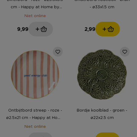
cm - Happy at Home by
- ø33x1.5 cm
Sanny
Niet online
9,99
2,99
Ontbijtbord streep - roze -
Bordje koolblad - groen -
ø2.5x21 cm - Happy at Home
ø22x2.5 cm
by Sanny
Niet online