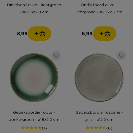
Dinerbord olivo - lichtgroen
Ontbijtbord olivo -
- ø25.5x2.8 cm
lichtgroen - ø20x2.3 cm
8,99
6,99
Gebaksbordje roots -
Gebaksbordje Toscane -
donkergroen - ø18x2.2 cm
grijs - ø15.5 cm
(1)
(6)