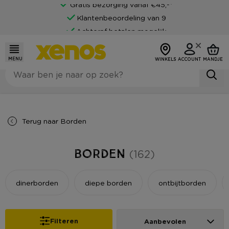
Klantenbeoordeling van 9
Achteraf betalen mogelijk
MENU
WINKELS
ACCOUNT
MANDJE
Terug naar
Borden
Borden
(162)
dinerborden
diepe borden
ontbijtborden
Filteren
Aanbevolen