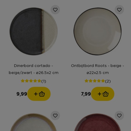
Dinerbord cortado -
Ontbijtbord Roots - beige -
beige/zwart - ø26.5x2 cm
ø22x2.5 cm
(1)
(2)
9,99
7,99