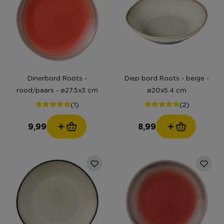
Dinerbord Roots -
Diep bord Roots - beige -
rood/paars - ø27.5x3 cm
ø20x5.4 cm
(1)
(2)
9,99
8,99