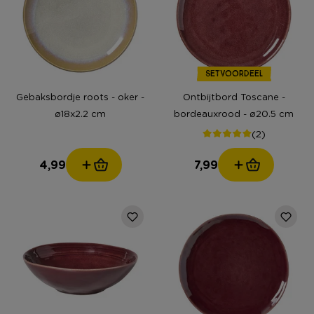
SETVOORDEEL
Gebaksbordje roots - oker -
Ontbijtbord Toscane -
ø18x2.2 cm
bordeauxrood - ø20.5 cm
(2)
4,99
7,99