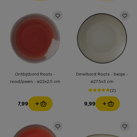
Ontbijtbord Roots -
Dinerbord Roots - beige -
rood/paars - ø22x2.5 cm
ø27.5x3 cm
(2)
7,99
9,99