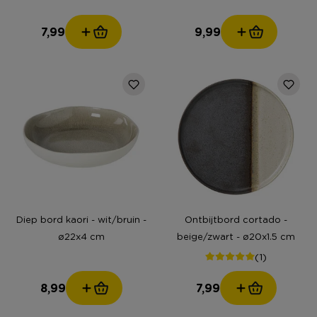
7,99
9,99
Diep bord kaori - wit/bruin -
Ontbijtbord cortado -
ø22x4 cm
beige/zwart - ø20x1.5 cm
(1)
8,99
7,99