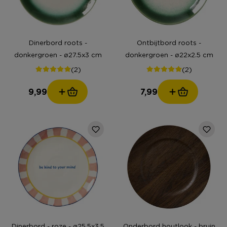
Dinerbord roots -
Ontbijtbord roots -
donkergroen - ø27.5x3 cm
donkergroen - ø22x2.5 cm
(2)
(2)
9,99
7,99
Dinerbord - roze - ø25.5x3.5
Onderbord houtlook - bruin