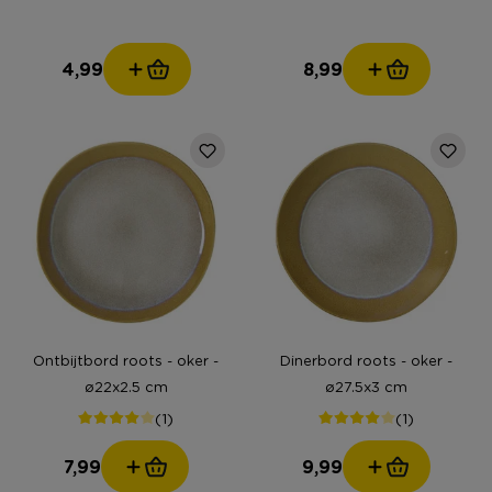
4,99
8,99
Ontbijtbord roots - oker -
Dinerbord roots - oker -
ø22x2.5 cm
ø27.5x3 cm
(1)
(1)
7,99
9,99