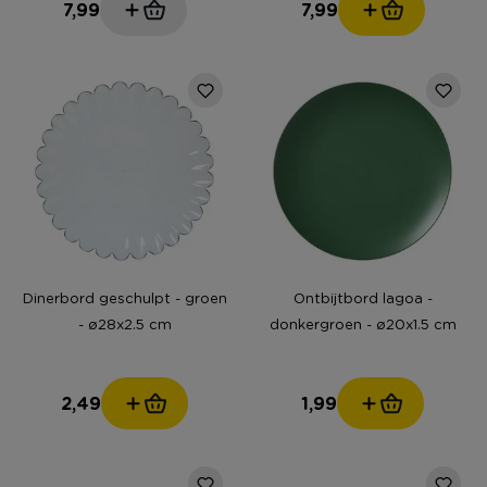
7,99
7,99
Dinerbord geschulpt - groen
Ontbijtbord lagoa -
- ø28x2.5 cm
donkergroen - ø20x1.5 cm
2,49
1,99