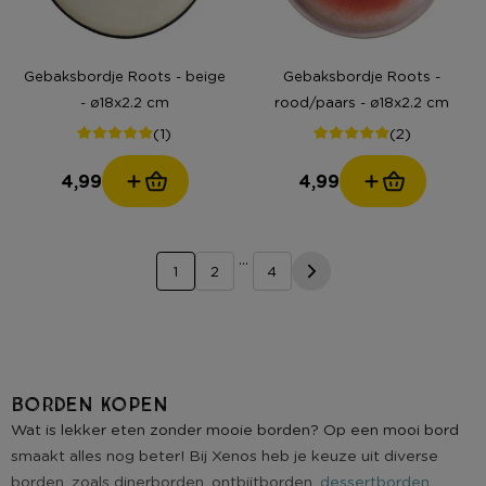
Gebaksbordje Roots - beige
Gebaksbordje Roots -
- ø18x2.2 cm
rood/paars - ø18x2.2 cm
(1)
(2)
4,99
4,99
...
1
2
4
Borden kopen
Wat is lekker eten zonder mooie borden? Op een mooi bord
smaakt alles nog beter! Bij Xenos heb je keuze uit diverse
borden, zoals dinerborden, ontbijtborden,
dessertborden
,