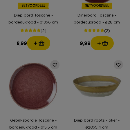
SETVOORDEEL
SETVOORDEEL
Diep bord Toscane -
Dinerbord Toscane -
bordeauxrood - ø19x6 cm
bordeauxrood - ø28 cm
(2)
(2)
8,99
9,99
Gebaksbordje Toscane -
Diep bord roots - oker -
bordeauxrood - ø15.5 cm
ø20x5.4 cm