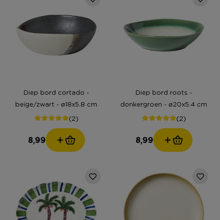
Diep bord cortado -
Diep bord roots -
beige/zwart - ø18x5.8 cm
donkergroen - ø20x5.4 cm
(2)
(2)
8,99
8,99