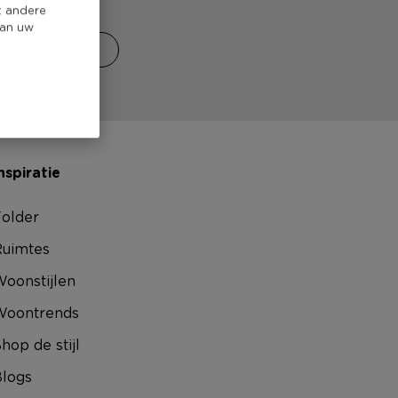
enos winkel.
t andere
van uw
vind winkel
nspiratie
older
uimtes
oonstijlen
Woontrends
hop de stijl
logs