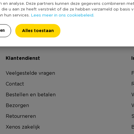
Bel naar
of
.
X
078-77 77 68
chat met ons
n en analyse. Deze partners kunnen deze gegevens combineren me
e die u aan ze heeft verstrekt of die ze hebben verzameld op basis 
Lees meer in ons cookiebeleid.
an hun services.
vind hier je antwoord
Alles toestaan
ren
Klantendienst
I
Veelgestelde vragen
F
Contact
R
Bestellen en betalen
W
Bezorgen
Retourneren
S
Xenos zakelijk
B