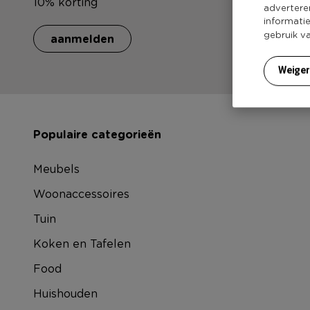
10% korting
advertere
informati
gebruik v
aanmelden
Weige
Populaire categorieën
Meubels
Woonaccessoires
Tuin
Koken en Tafelen
Food
Huishouden