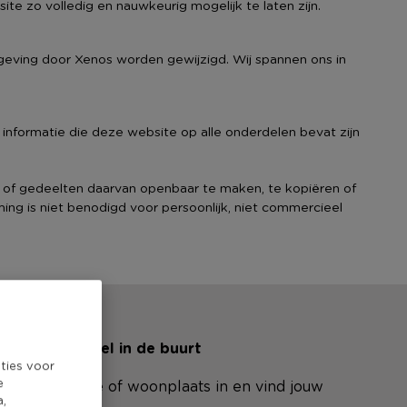
te zo volledig en nauwkeurig mogelijk te laten zijn.
eving door Xenos worden gewijzigd. Wij spannen ons in
informatie die deze website op alle onderdelen bevat zijn
 of gedeelten daarvan openbaar te maken, te kopiëren of
ing is niet benodigd voor persoonlijk, niet commercieel
oek een winkel in de buurt
ties voor
e
ul je postcode of woonplaats in en vind jouw
a,