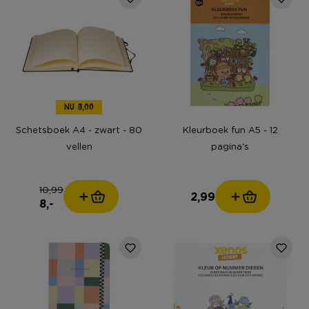
NU 8,00
Schetsboek A4 - zwart - 80
Kleurboek fun A5 - 12
vellen
pagina's
10,99
2,99
8,-