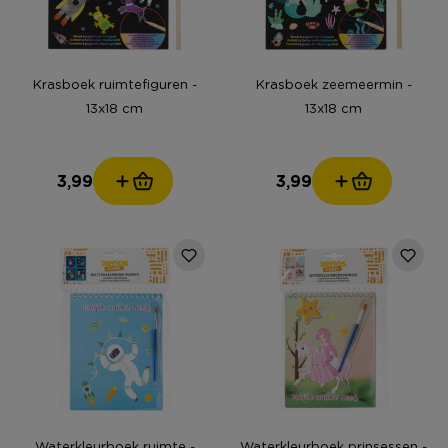
Krasboek ruimtefiguren -
Krasboek zeemeermin -
13x18 cm
13x18 cm
3,99
3,99
Waterkleurboek ruimte -
Waterkleurboek prinsessen -