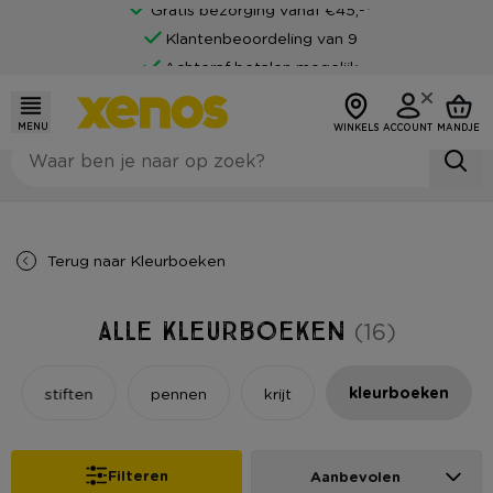
Gratis bezorging vanaf €45,-*
Klantenbeoordeling van 9
Achteraf betalen mogelijk
MENU
WINKELS
ACCOUNT
MANDJE
Terug naar
Kleurboeken
Alle Kleurboeken
(16)
kleurboeken
stiften
pennen
krijt
Filteren
Aanbevolen