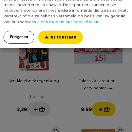
5,99
1,50
media, adverteren en analyse. Deze partners kunnen deze
gegevens combineren met andere informatie die u aan ze heeft
verstrekt of die ze hebben verzameld op basis van uw gebruik
Lees meer in ons cookiebeleid.
van hun services.
Alles toestaan
Weigeren
Sint kleurboek regenboog
Talens Art creation -
acrylpapier A4
Niet online
2,29
9,99