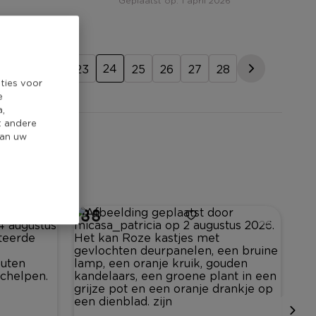
Geplaatst op: 1 april 2026
25
24
0
21
22
23
25
26
27
28
ties voor
e
a,
t andere
van uw
188
0