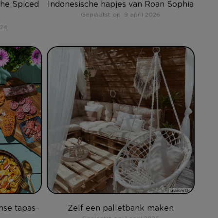
The Spiced
Indonesische hapjes van Roan Sophia
Geplaatst op: 9 april 2026
024
nse tapas-
Zelf een palletbank maken