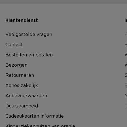
Klantendienst
I
Veelgestelde vragen
F
Contact
R
Bestellen en betalen
W
Bezorgen
Retourneren
S
Xenos zakelijk
B
Actievoorwaarden
N
Duurzaamheid
T
Cadeaukaarten informatie
Kinderziekenhuizen van oranje