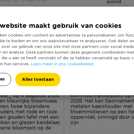
laatst op: 19 maart 2026
avond
Geplaatst op: 16 juli 20
website maakt gebruik van cookies
9
10
11
12
13
14
15
16
17
18
19
2
ken cookies om content en advertenties te personaliseren, om func
dia te bieden en om ons websiteverkeer te analyseren. Ook delen w
e over uw gebruik van onze site met onze partners voor social medi
n en analyse. Deze partners kunnen deze gegevens combineren me
e die u aan ze heeft verstrekt of die ze hebben verzameld op basis 
Lees meer in ons cookiebeleid.
an hun services.
ONTDEK HET MET #XENOS
Alles toestaan
ren
4