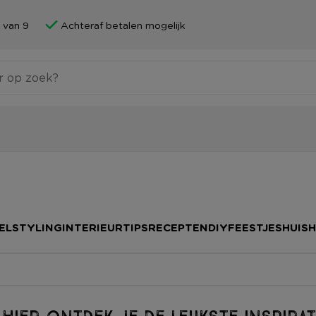
 van 9
Achteraf betalen mogelijk
ELSTYLING
INTERIEURTIPS
RECEPTEN
DIY
FEESTJES
HUIS