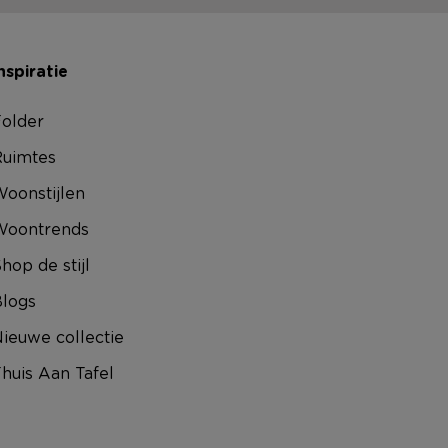
nspiratie
older
uimtes
oonstijlen
Woontrends
hop de stijl
logs
ieuwe collectie
huis Aan Tafel