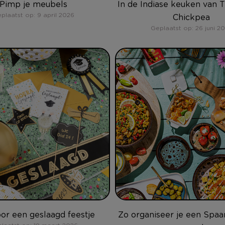
Pimp je meubels
In de Indiase keuken van 
plaatst op: 9 april 2026
Chickpea
Geplaatst op: 26 juni 2
oor een geslaagd feestje
Zo organiseer je een Spaa