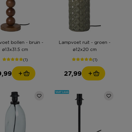
oet bollen - bruin -
Lampvoet ruit - groen -
ø13x31.5 cm
ø12x20 cm
(1)
(1)
9,99
27,99