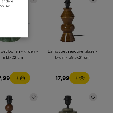
t andere
van uw
et bollen - groen -
Lampvoet reactive glaze -
ø13x22 cm
bruin - ø9.5x21 cm
7,99
17,99