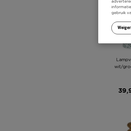
advertere
informati
gebruik v
Weige
Lampvo
wit/gro
39,