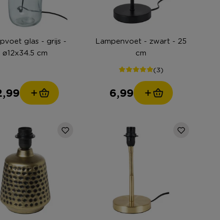
voet glas - grijs -
Lampenvoet - zwart - 25
ø12x34.5 cm
cm
(3)
2,99
6,99