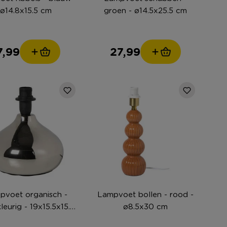
ø14.8x15.5 cm
groen - ø14.5x25.5 cm
7,99
27,99
pvoet organisch -
Lampvoet bollen - rood -
kleurig - 19x15.5x15.5
ø8.5x30 cm
cm