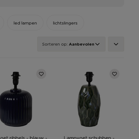
led lampen
lichtslingers
Sorteren op:
Aanbevolen
et ribbels - blauw -
Lampvoet schubben -