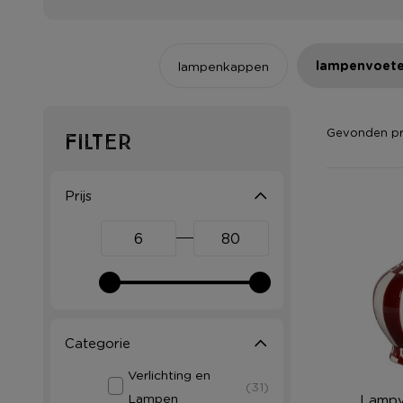
lampenvoet
lampenkappen
Gevonden p
Filter
Prijs
Categorie
Verlichting en
(31)
Lampen
Lampv