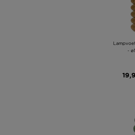
Lampvoet 
- ø
19,