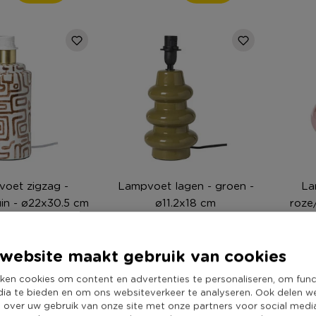
oet zigzag -
Lampvoet lagen - groen -
La
in - ø22x30.5 cm
ø11.2x18 cm
roze
website maakt gebruik van cookies
99
17,99
2
ken cookies om content en advertenties te personaliseren, om func
dia te bieden en om ons websiteverkeer te analyseren. Ook delen w
e over uw gebruik van onze site met onze partners voor social medi