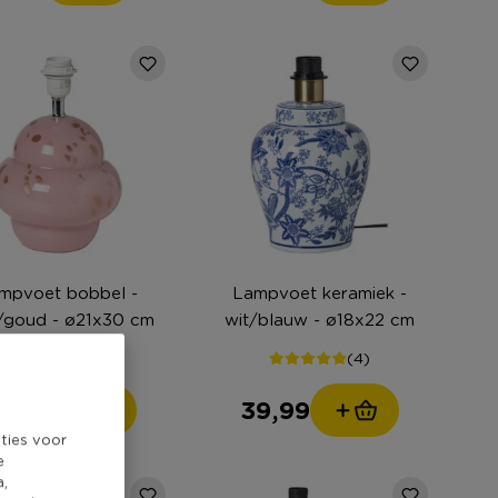
mpvoet bobbel -
Lampvoet keramiek -
/goud - ø21x30 cm
wit/blauw - ø18x22 cm
(4)
2,99
39,99
ties voor
e
a,