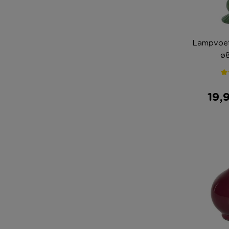
Lampvoet 
ø
19,