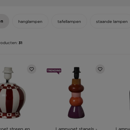
en
hanglampen
tafellampen
staande lampen
roducten:
31
oet streep en
Lampvoet stapels -
Lampvo