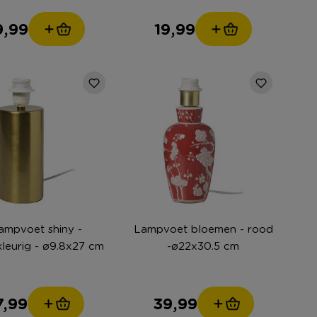
9,99
19,99
ampvoet shiny -
Lampvoet bloemen - rood
leurig - ø9.8x27 cm
-ø22x30.5 cm
7,99
39,99