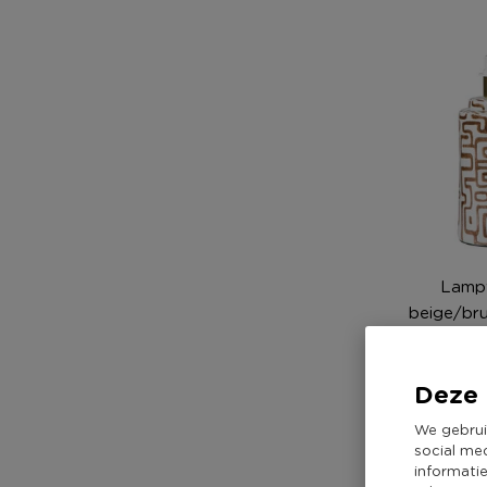
Lampv
beige/bru
Deze 
39,
We gebrui
social me
informati