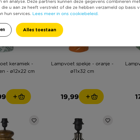
n en analyse. Deze partners kunnen deze gegevens combineren me
e die u aan ze heeft verstrekt of die ze hebben verzameld op basis 
Lees meer in ons cookiebeleid.
an hun services.
Alles toestaan
ren
et keramiek -
Lampvoet spekje - oranje -
Lampvo
en - ø12x22 cm
ø11x32 cm
99
19,99
1