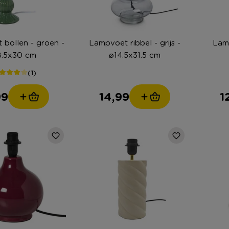
bollen - groen -
Lampvoet ribbel - grijs -
Lamp
8.5x30 cm
ø14.5x31.5 cm
(1)
99
14,99
1