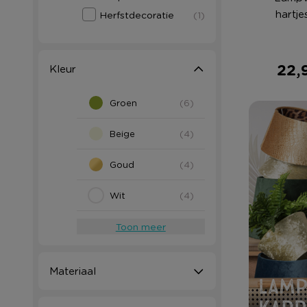
hartje
Herfstdecoratie
(1)
ø
22,
Kleur
Groen
(6)
Beige
(4)
Goud
(4)
Wit
(4)
Toon meer
Materiaal