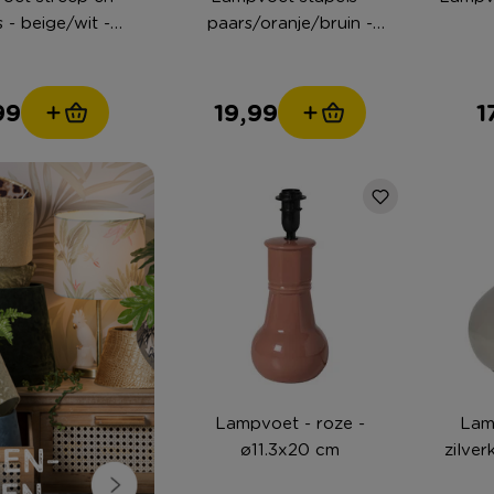
s - beige/wit -
paars/oranje/bruin -
18x25 cm
ø9x27.5 cm
99
19,99
1
Lampvoet - roze -
Lam
ø11.3x20 cm
zilver