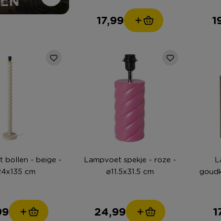
17,99
1
 bollen - beige -
Lampvoet spekje - roze -
L
24x135 cm
ø11.5x31.5 cm
goudk
99
24,99
1