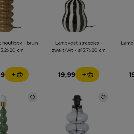
houtlook - bruin
Lampvoet streepjes -
Lampv
13.2x20 cm
zwart/wit - ø13.7x20 cm
99
19,99
1