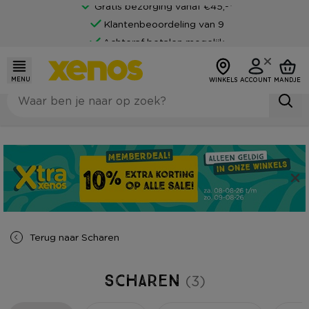
Gratis bezorging vanaf €45,-*
Klantenbeoordeling van 9
Achteraf betalen mogelijk
MENU
WINKELS
ACCOUNT
MANDJE
Terug naar
Scharen
Scharen
(3)