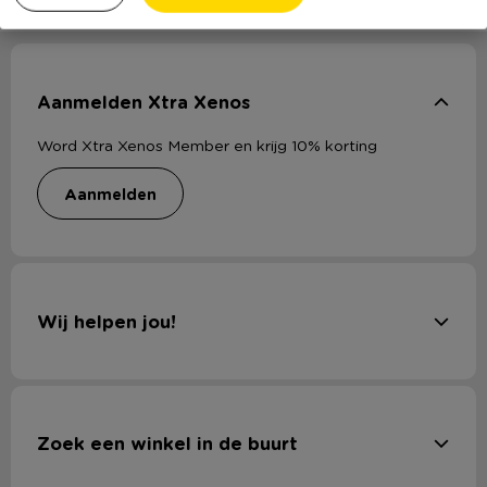
Aanmelden Xtra Xenos
Word Xtra Xenos Member en krijg 10% korting
aanmelden
Wij helpen jou!
Zoek een winkel in de buurt