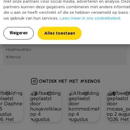
met onze partners voor social media, adverteren en analyse. Dez
Cadeautips
partners kunnen deze gegevens combineren met andere informat
Tafelstyling
die u aan ze heeft verstrekt of die ze hebben verzameld op basis
Lees meer in ons cookiebeleid.
uw gebruik van hun services.
Interieurtips
Recepten
Alles toestaan
Weigeren
DIY
Feestjes
Huishoudtips
#Xenos
ONTDEK HET MET #XENOS
49
4
188