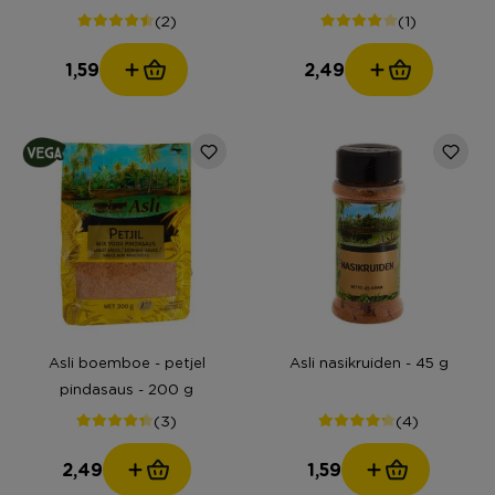
(2)
(1)
1,59
2,49
Asli boemboe - petjel
Asli nasikruiden - 45 g
pindasaus - 200 g
(3)
(4)
2,49
1,59