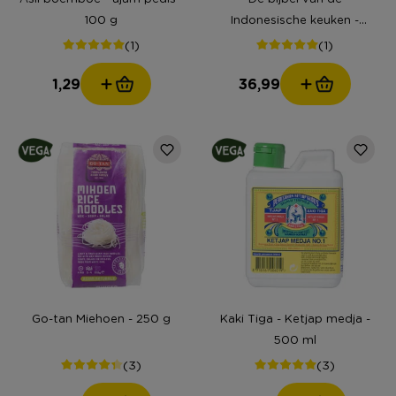
100 g
Indonesische keuken -
Maureen Tan
(1)
(1)
1,29
36,99
Go-tan Miehoen - 250 g
Kaki Tiga - Ketjap medja -
500 ml
(3)
(3)