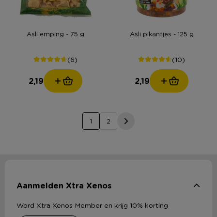
Asli emping - 75 g
Asli pikantjes - 125 g
(6)
(10)
2,19
2,19
1
2
Aanmelden Xtra Xenos
Word Xtra Xenos Member en krijg 10% korting