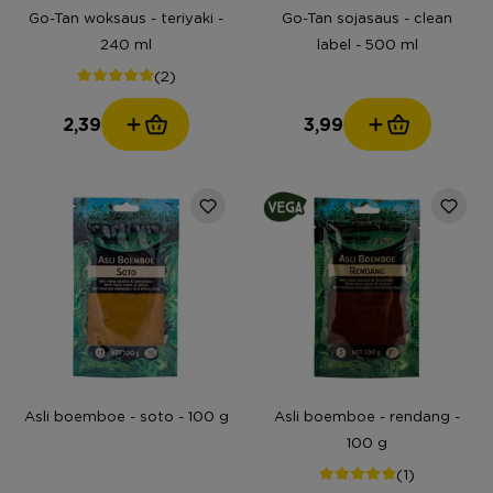
Go-Tan woksaus - teriyaki -
Go-Tan sojasaus - clean
240 ml
label - 500 ml
(2)
2,39
3,99
Asli boemboe - soto - 100 g
Asli boemboe - rendang -
100 g
(1)