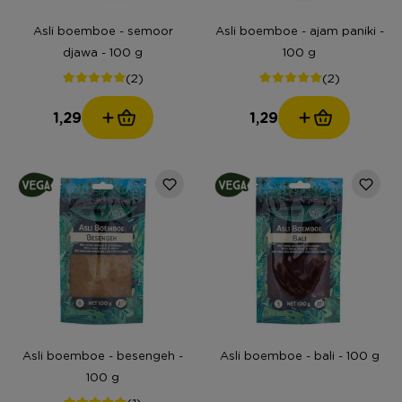
Asli boemboe - semoor
Asli boemboe - ajam paniki -
djawa - 100 g
100 g
(2)
(2)
1,29
1,29
Asli boemboe - besengeh -
Asli boemboe - bali - 100 g
100 g
(1)