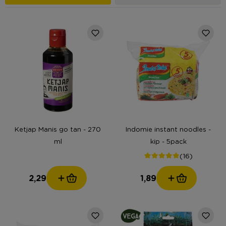
Ketjap Manis go tan - 270
Indomie instant noodles -
ml
kip - 5pack
(16)
2,29
1,89