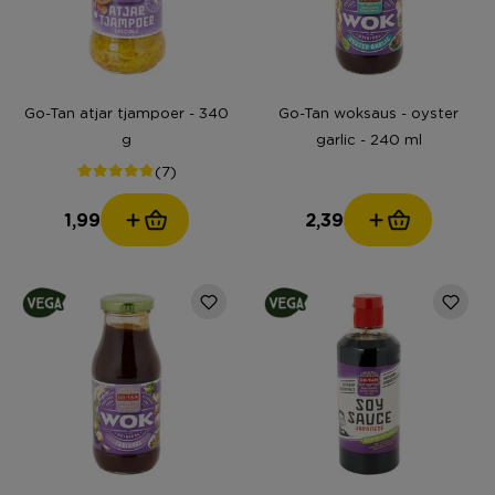
Go-Tan atjar tjampoer - 340
Go-Tan woksaus - oyster
g
garlic - 240 ml
(7)
1,99
2,39