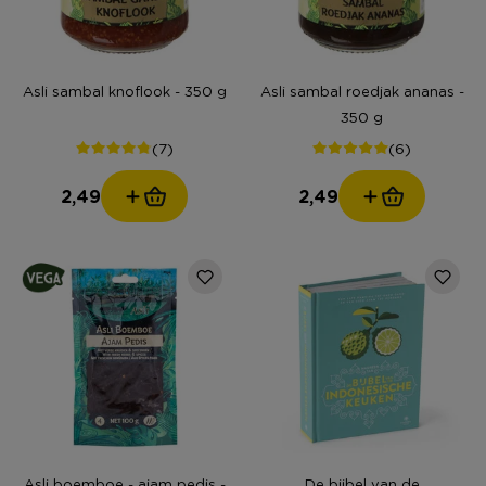
Asli sambal knoflook - 350 g
Asli sambal roedjak ananas -
350 g
(7)
(6)
2,49
2,49
Asli boemboe - ajam pedis -
De bijbel van de