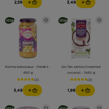
2,59
3,49
Korma kokossaus - Patak's -
Go-Tan santen/creamed
450 g
coconut - 3x50 g
(2)
(2)
3,49
1,99