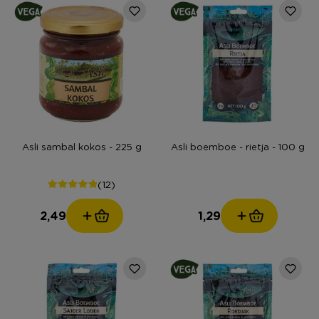
Asli sambal kokos - 225 g
Asli boemboe - rietja - 100 g
(12)
2,49
1,29