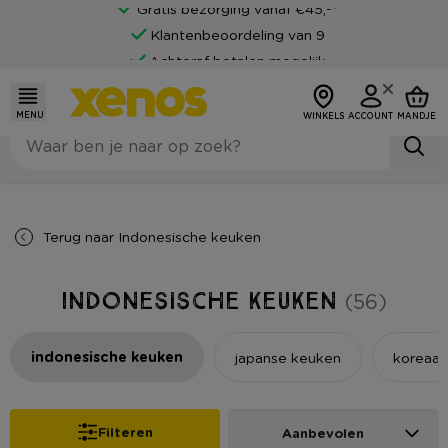
Klantenbeoordeling van 9
Achteraf betalen mogelijk
MENU
WINKELS
ACCOUNT
MANDJE
Terug naar
Indonesische keuken
Indonesische keuken
(56)
indonesische keuken
japanse keuken
koreaan
Filteren
Aanbevolen