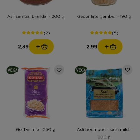
Asli sambal brandal - 200 g
Geconfijte gember - 190 g
(2)
(5)
2,39
2,99
Go-Tan mie - 250 g
Asli boemboe - saté mild -
200 g