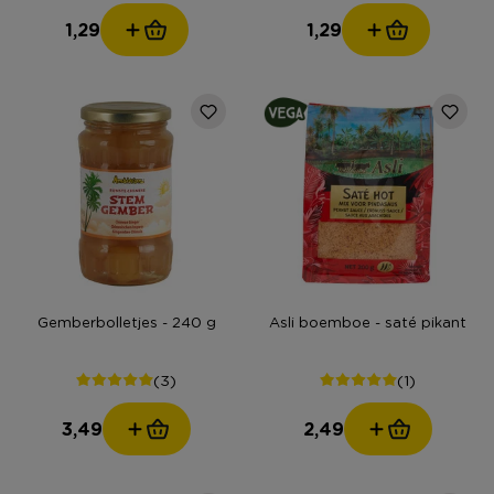
1,29
1,29
Gemberbolletjes - 240 g
Asli boemboe - saté pikant
(3)
(1)
3,49
2,49