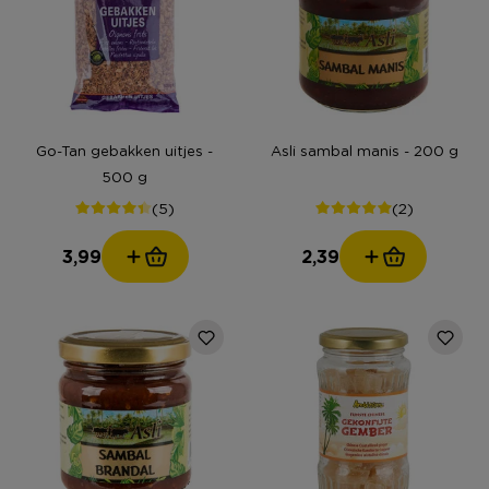
Go-Tan gebakken uitjes -
Asli sambal manis - 200 g
500 g
(5)
(2)
3,99
2,39