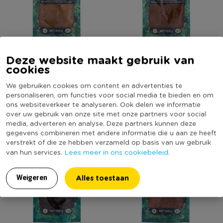
Deze website maakt gebruik van
Asli boemboe - sajoer lodeh
Asli boemboe - roedjak -
cookies
- 100 g
100 g
(1)
We gebruiken cookies om content en advertenties te
personaliseren, om functies voor social media te bieden en om
ons websiteverkeer te analyseren. Ook delen we informatie
1,29
1,29
over uw gebruik van onze site met onze partners voor social
media, adverteren en analyse. Deze partners kunnen deze
gegevens combineren met andere informatie die u aan ze heeft
verstrekt of die ze hebben verzameld op basis van uw gebruik
Lees meer in ons cookiebeleid.
van hun services.
Alles toestaan
Weigeren