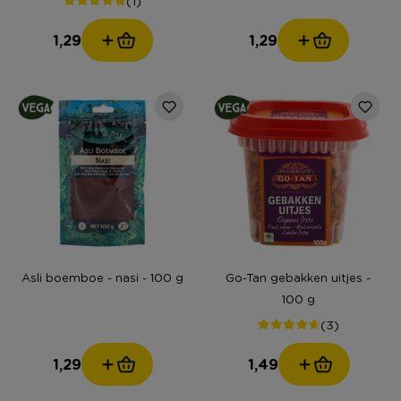
1,29
1,29
Asli boemboe - nasi - 100 g
Go-Tan gebakken uitjes -
100 g
(3)
1,29
1,49