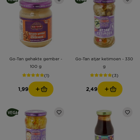
Go-Tan gehakte gember -
Go-Tan atjar ketimoen - 330
100 g
g
(1)
(3)
1,99
2,49