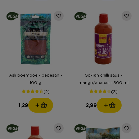
Asli boemboe - pepesan -
Go-Tan chilli saus -
100 g
mango/ananas - 500 ml
(2)
(3)
1,29
2,99