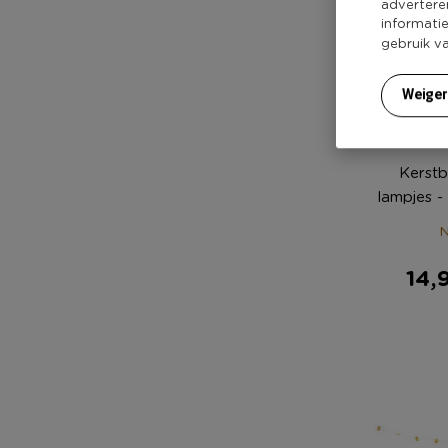
advertere
informati
gebruik v
Weige
Kerst
lampjes -
N
14,