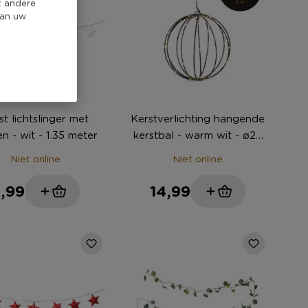
t andere
van uw
st lichtslinger met
Kerstverlichting hangende
en - wit - 1.35 meter
kerstbal - warm wit - ø25
cm
Niet online
Niet online
,99
14,99