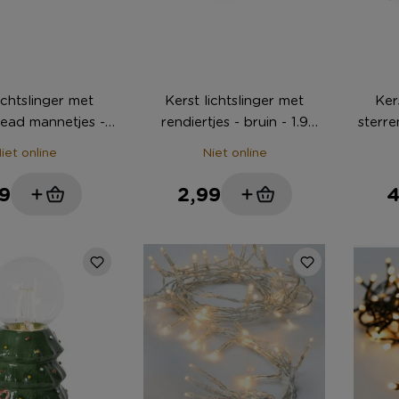
ichtslinger met
Kerst lichtslinger met
Ker
ead mannetjes -
rendiertjes - bruin - 1.9
sterre
n - 1.9 meter
meter
iet online
Niet online
9
2,99
4