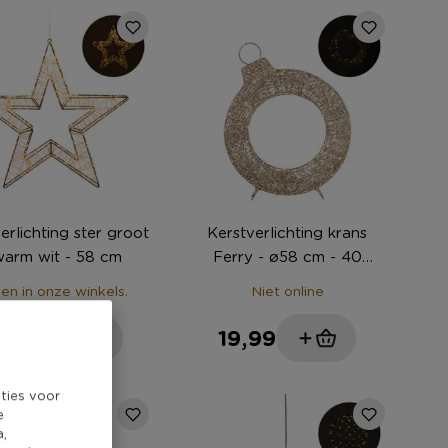
erlichting ster groot
Kerstverlichting krans
warm wit - 58 cm
Ferry - ø58 cm - 40
lampjes
een in onze winkels.
Niet online
9,99
19,99
ties voor
e
a,