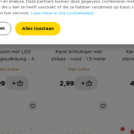
n en analyse. Deze partners kunnen deze gegevens combineren me
e die u aan ze heeft verstrekt of die ze hebben verzameld op basis 
Lees meer in ons cookiebeleid.
an hun services.
Alles toestaan
ren
boom met LED
Kerst lichtslinger met
Ker
 goudkleurig - 40
strikjes - rood - 1.9 meter
sterr
cm
iet online
Niet online
99
2,99
4