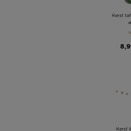
Kerst ta
N
8,9
Kerst l