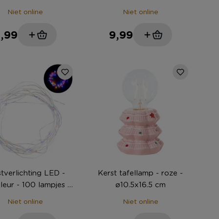
zwart/goudkleurig - 60 cm
Niet online
Niet online
,99
9,99
tverlichting LED -
Kerst tafellamp - roze -
kleur - 100 lampjes -
ø10.5x16.5 cm
30 cm
Niet online
Niet online