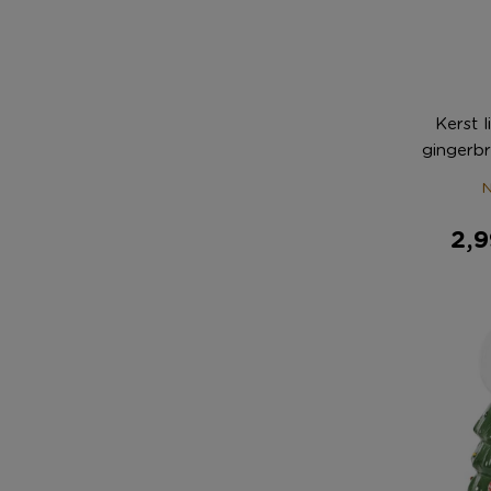
Kerst l
gingerbr
brui
N
2,9