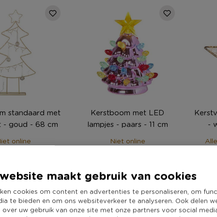
m standaard met
Kerstboom met LED
Kerstv
t - goud - 68 cm
lampjes - paars - 11 cm
- 
iet online
Niet online
All
99
4,-
3
website maakt gebruik van cookies
ken cookies om content en advertenties te personaliseren, om func
dia te bieden en om ons websiteverkeer te analyseren. Ook delen w
e over uw gebruik van onze site met onze partners voor social medi