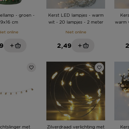
fellamp - groen -
Kerst LED lampjes - warm
Kers
ø9x16 cm
wit - 20 lampjes - 2 meter
warm w
iet online
Niet online
9
2,49
2
ichtslinger met
Zilverdraad verlichting met
Kers