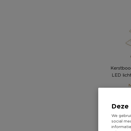
Kerstboo
LED lich
N
14,
Deze 
We gebrui
social me
informati