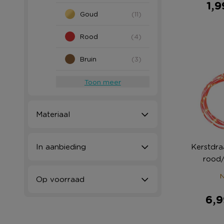
1,9
Goud
(11)
Rood
(4)
Bruin
(3)
Toon meer
Materiaal
Kerstdra
In aanbieding
rood/
N
Op voorraad
6,9