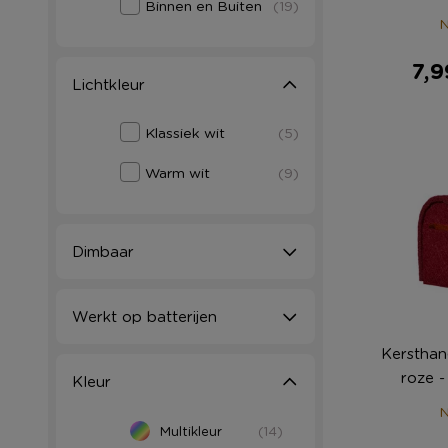
Binnen en Buiten
(19)
N
7,9
Lichtkleur
Klassiek wit
(5)
Warm wit
(9)
Dimbaar
Werkt op batterijen
Kersthan
roze 
Kleur
N
Multikleur
(14)