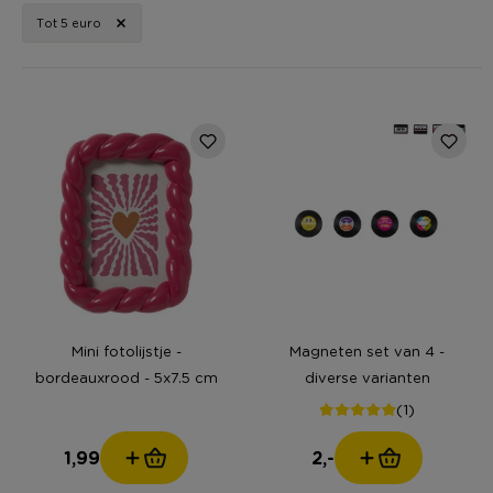
Tot 5 euro
Mini fotolijstje -
Magneten set van 4 -
bordeauxrood - 5x7.5 cm
diverse varianten
(1)
1,99
2,-