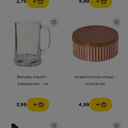
2,79
4,99
Bierglas maxim -
Koektrommel streep -
transparant - ml
roze/bruin
3,99
4,99