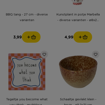
BBQ tang - 27 cm - diverse
Kunstplant in potje Marbella
varianten
- diverse varianten - ø8x20
cm
3,99
4,99
Tegeltje you become what
Schaaltje gevlekt klein -
you think - multikleur -
bruin - ø11.2x7.1 cm