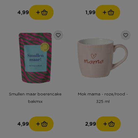
4,99
1,99
Smullen maar boerencake
Mok mama - roze/rood -
bakmix
325 ml
4,99
2,99