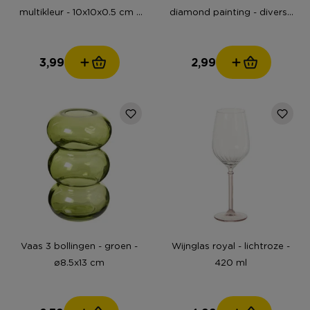
multikleur - 10x10x0.5 cm -
diamond painting - diverse
Happy at Home by Sanny
varianten
3,99
2,99
Vaas 3 bollingen - groen -
Wijnglas royal - lichtroze -
ø8.5x13 cm
420 ml