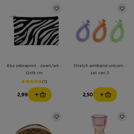
Etui zebraprint - zwart/wit -
Stretch armband unicorn -
12x19 cm
set van 3
(1)
2,99
2,50