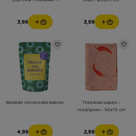
10x10x0.5 cm - Happy at
Home by Sanny
3,99
3,99
Bedankt citroencake bakmix
Theedoek pepers -
rood/groen - 50x70 cm
4,99
2,99