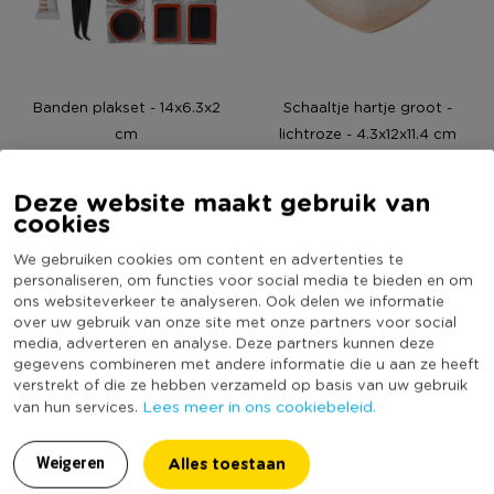
Banden plakset - 14x6.3x2
Schaaltje hartje groot -
cm
lichtroze - 4.3x12x11.4 cm
Deze website maakt gebruik van
1,99
4,49
cookies
We gebruiken cookies om content en advertenties te
personaliseren, om functies voor social media te bieden en om
ons websiteverkeer te analyseren. Ook delen we informatie
over uw gebruik van onze site met onze partners voor social
media, adverteren en analyse. Deze partners kunnen deze
gegevens combineren met andere informatie die u aan ze heeft
verstrekt of die ze hebben verzameld op basis van uw gebruik
Lees meer in ons cookiebeleid.
van hun services.
Alles toestaan
Weigeren