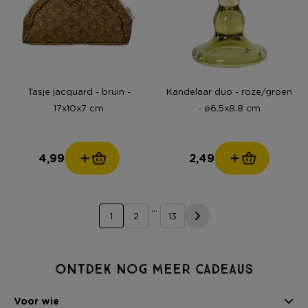
Tasje jacquard - bruin -
Kandelaar duo - roze/groen
17x10x7 cm
- ø6.5x8.8 cm
4,99
2,49
...
1
2
13
Ontdek nog meer cadeaus
Voor wie