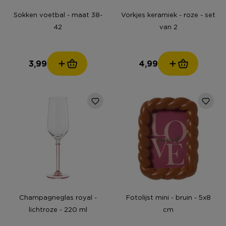
Sokken voetbal - maat 38-
Vorkjes keramiek - roze - set
42
van 2
3,99
4,99
Champagneglas royal -
Fotolijst mini - bruin - 5x8
lichtroze - 220 ml
cm