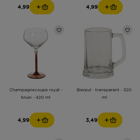
4,99
4,99
Champagnecoupe royal -
Bierpul - transparant - 320
bruin - 420 ml
ml
4,99
3,49