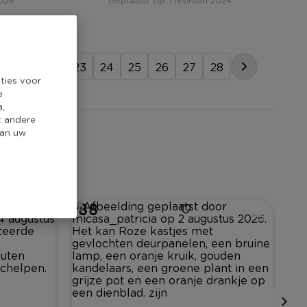
2026
Geplaatst op: 1 februari 2024
0
21
22
23
24
25
26
27
28
ties voor
e
a,
t andere
van uw
188
0