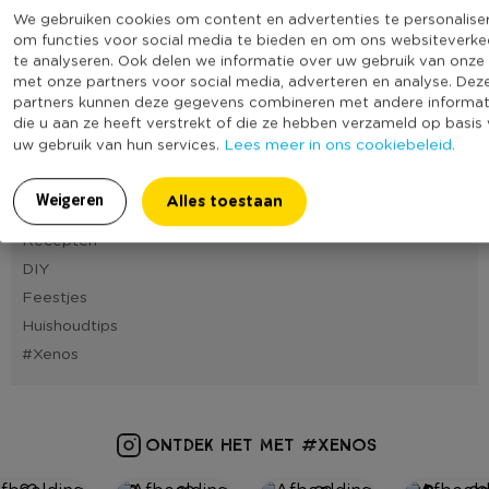
We gebruiken cookies om content en advertenties te personalise
23
24
25
26
27
28
om functies voor social media te bieden en om ons websiteverke
te analyseren. Ook delen we informatie over uw gebruik van onze 
met onze partners voor social media, adverteren en analyse. Dez
partners kunnen deze gegevens combineren met andere informat
Blog categorieën
die u aan ze heeft verstrekt of die ze hebben verzameld op basis
Lees meer in ons cookiebeleid.
uw gebruik van hun services.
Cadeautips
Tafelstyling
Alles toestaan
Weigeren
Interieurtips
Recepten
DIY
Feestjes
Huishoudtips
#Xenos
ONTDEK HET MET #XENOS