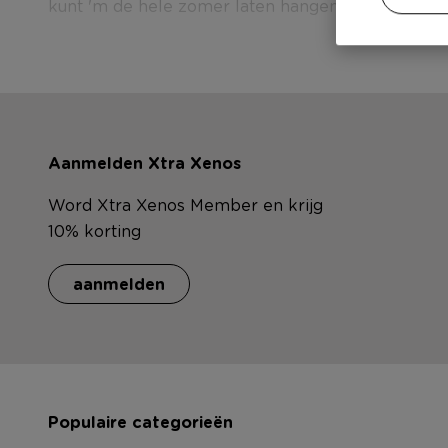
kunt 'm de hele zomer laten hangen. Erg populair
Aanmelden Xtra Xenos
Word Xtra Xenos Member en krijg
10% korting
aanmelden
Populaire categorieën