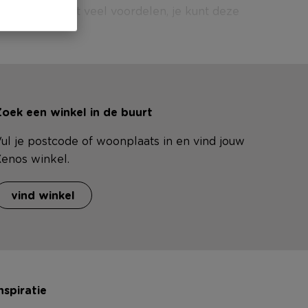
aduwdoek heeft veel voordelen, je kunt deze
oek een winkel in de buurt
ul je postcode of woonplaats in en vind jouw
enos winkel.
vind winkel
nspiratie