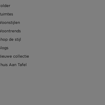
older
uimtes
oonstijlen
Woontrends
hop de stijl
logs
ieuwe collectie
huis Aan Tafel