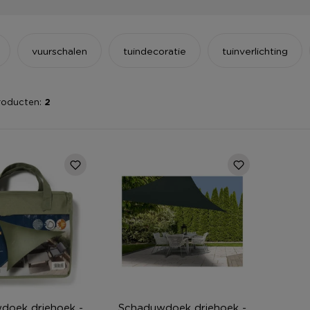
vuurschalen
tuindecoratie
tuinverlichting
roducten:
2
doek driehoek -
Schaduwdoek driehoek -