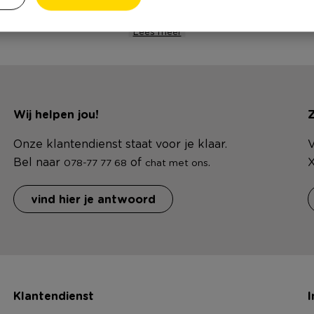
 zijn de driehoek
het juiste adres. Een sch
Lees meer
Wij helpen jou!
Z
Onze klantendienst staat voor je klaar.
V
Bel naar
of
.
X
078-77 77 68
chat met ons
vind hier je antwoord
Klantendienst
I