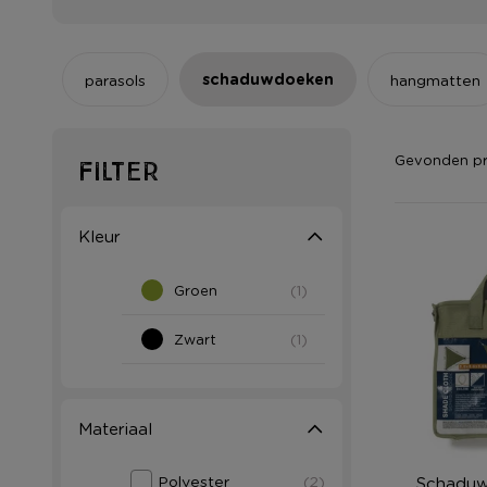
schaduwdoeken
sens
parasols
hangmatten
Gevonden p
Filter
Kleur
Groen
(1)
Zwart
(1)
Materiaal
Polyester
(2)
Schaduw