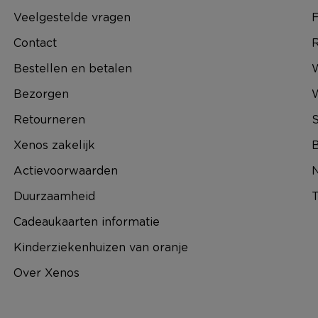
Veelgestelde vragen
F
Contact
R
Bestellen en betalen
W
Bezorgen
Retourneren
S
Xenos zakelijk
B
Actievoorwaarden
N
Duurzaamheid
T
Cadeaukaarten informatie
Kinderziekenhuizen van oranje
Over Xenos