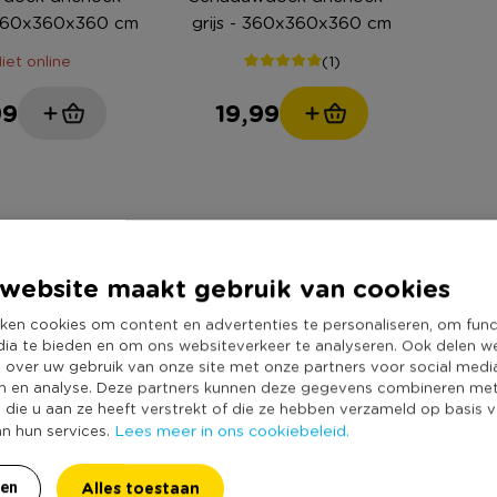
 360x360x360 cm
grijs - 360x360x360 cm
iet online
(1)
99
19,99
website maakt gebruik van cookies
schaduwdoeken, hiermee k
ken cookies om content en advertenties te personaliseren, om func
dia te bieden en om ons websiteverkeer te analyseren. Ook delen w
favoriet bij Xenos!
e over uw gebruik van onze site met onze partners voor social medi
haduwdoek van Xenos. De
n en analyse. Deze partners kunnen deze gegevens combineren me
s niet altijd fijn. Past
e die u aan ze heeft verstrekt of die ze hebben verzameld op basis 
Lees meer in ons cookiebeleid.
an hun services.
a dan voor een
Schaduwdoek tuin kopen
lijk te bevestigen en je
Op zoek naar een schaduw
Alles toestaan
ren