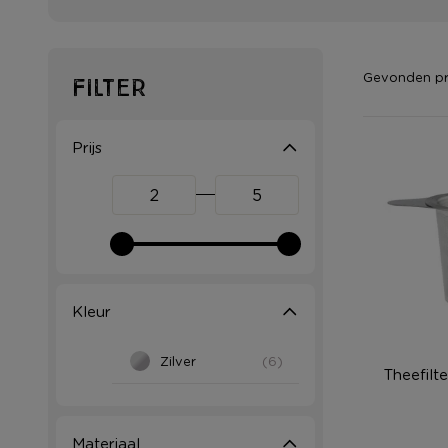
Gevonden p
Filter
Prijs
Kleur
Zilver
(6)
Theefilt
Materiaal