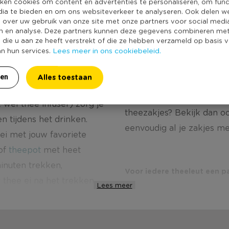
ken cookies om content en advertenties te personaliseren, om func
dia te bieden en om ons websiteverkeer te analyseren. Ook delen w
e over uw gebruik van onze site met onze partners voor social medi
n en analyse. Deze partners kunnen deze gegevens combineren me
e die u aan ze heeft verstrekt of die ze hebben verzameld op basis 
Lees meer in ons cookiebeleid.
an hun services.
Alles toestaan
ren
op een
theezakjeshouder
bewaren voor je volgende 
k wel thee infuser) zorg je
theezakjes? Bekijk dan 
n tijdens het drinken.
eenvoudig al je zakjes m
 ei met jouw favoriete
of
theepot
met heet
inuten trekken,
Voor iedere theeleut een p
t thee ei na het trekken
Lees meer