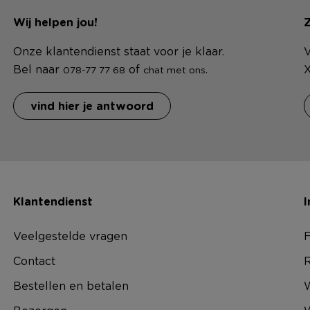
Wij helpen jou!
Z
Onze klantendienst staat voor je klaar.
V
Bel naar
of
.
X
078-77 77 68
chat met ons
vind hier je antwoord
Klantendienst
I
Veelgestelde vragen
F
Contact
R
Bestellen en betalen
W