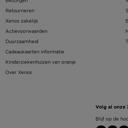
Bezorgen
Retourneren
S
Xenos zakelijk
B
Actievoorwaarden
N
Duurzaamheid
T
Cadeaukaarten informatie
Kinderziekenhuizen van oranje
Over Xenos
Volg al onze
Blijf op de ho