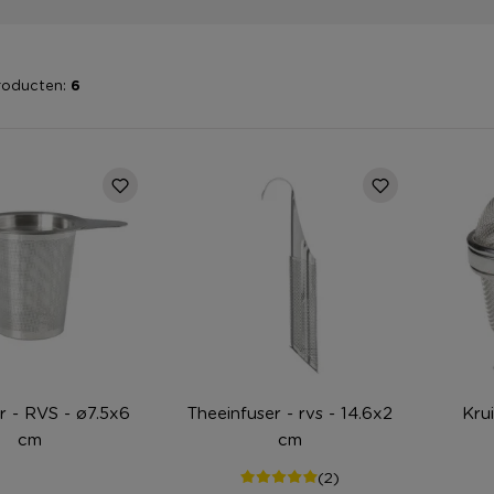
roducten:
6
er - RVS - ø7.5x6
Theeinfuser - rvs - 14.6x2
Kru
cm
cm
(2)