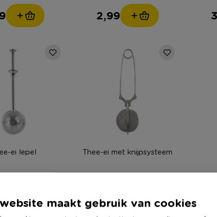
9
2,99
3
ee-ei lepel
Thee-ei met knijpsysteem
(1)
(1)
website maakt gebruik van cookies
9
2,49