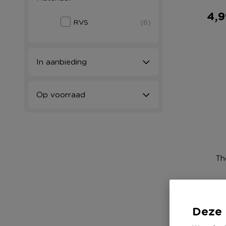
4,9
RVS
(6)
In aanbieding
Op voorraad
Th
Deze 
3,4