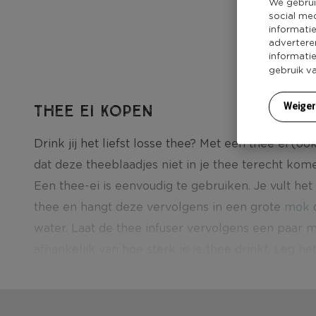
We gebrui
social me
informati
advertere
informati
gebruik v
Weige
Thee ei kopen
Drink jij het liefst losse thee? Met een thee ei (oo
dat deze theeblaadjes niet in je thee terecht kome
Een thee-ei is eenvoudig te gebruiken. Je vult het
thee en hangt deze vervolgens in een grote
mok
water. Laat de thee infuser vervolgens een paar m
afhankelijk van hoe sterk je je thee drinkt. Leg he