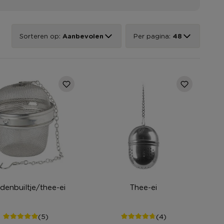
Sorteren op:
Aanbevolen
Per pagina:
48
idenbuiltje/thee-ei
Thee-ei
(5)
(4)