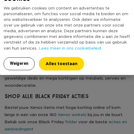
Elke dag exclusieve dagdeals in je mailbox
We gebruiken cookies om content en advertenties te
personaliseren, om functies voor social media te bieden en om
ons websiteverkeer te analyseren. Ook delen we informatie
aanmelden
over uw gebruik van onze site met onze partners voor social
media, adverteren en analyse. Deze partners kunnen deze
Wat is Black Friday?
gegevens combineren met andere informatie die u aan ze heeft
Black Friday is dé dag van het jaar waarop je kunt shoppen
verstrekt of die ze hebben verzameld op basis van uw gebruik
Lees meer in ons cookiebeleid.
van hun services.
met de grootste kortingen. Het is oorspronkelijk ontstaan in
de Verenigde Staten en nu wereldwijd een feest voor
Alles toestaan
koopjesjagers. Bij Xenos maken we er een hele week van!
Weigeren
Dit betekent dat je zeven dagen lang kunt profiteren van
geweldige deals en mega kortingen op meubels, servies en
woondecoratie.
Shop alle Black Friday acties
Bestel jouw Xenos items met hoge korting online of kom
langs in een van onze 160
Xenos winkels
bij jou in de buurt.
Bekijk ook onze Black Friday
folder
voor de beste
acties en
aanbiedingen
!