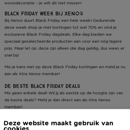
woondecoratie – je wilt dit niet missen!
Black Friday Week bij Xenos
Bij Xenos duurt Black Friday een hele week! Gedurende
deze week shop je met kortingen tot wel 70% en vind je
exclusieve Black Friday dagdeals. Elke dag bieden we
speciaal geselecteerde producten aan voor een nóg lagere
prijs. Maar let op: deze zijn alleen die dag geldig, dus wees er
snel bij!
Mis je kans niet op deze Black Friday kortingen en meld je nu
aan als Xtra Xenos member!
De beste black friday deals
Mis geen enkele deal! Wil jij als eerste op de hoogte zijn van
de beste deals? Meld je dan direct aan als Xtra Xenos
member!
Als member profiteer je van:
Deze website maakt gebruik van
cookies
Als eerste toegang tot Black Friday acties