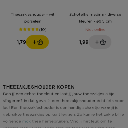
Theezakjeshouder - wit
Schoteltje medina - diverse
porselein
kleuren - ø9,5 cm
(10)
Niet online
1,79
1,99
Theezakjeshouder kopen
Ben jij een echte theeleut en laat jij jouw theezakjes altijd
slingeren? In dat geval is een theezakjeshouder écht iets voor
jou! Een theezakjeshouder is een handig schaaltje waar jij je
gebruikte theezakjes op kunt leggen. Zo kun je het zakje bij je
volgende
mok
thee hergebruiken. Vind jij het leuk om te
variëren met verschillende smaken thee? Bekijk dan eens