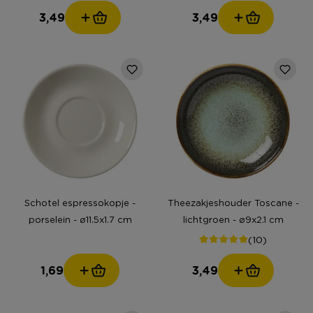
3,49
3,49
Schotel espressokopje -
Theezakjeshouder Toscane -
porselein - ø11.5x1.7 cm
lichtgroen - ø9x2.1 cm
(10)
1,69
3,49