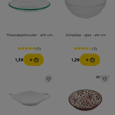
Theezakjeshouder - ø10 cm
Schaaltje - glas - ø9 cm
(5)
(3)
1,39
1,29