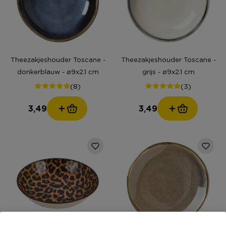
Theezakjeshouder Toscane -
Theezakjeshouder Toscane -
donkerblauw - ø9x2.1 cm
grijs - ø9x2.1 cm
(8)
(3)
3,49
3,49
3+1 GRATIS