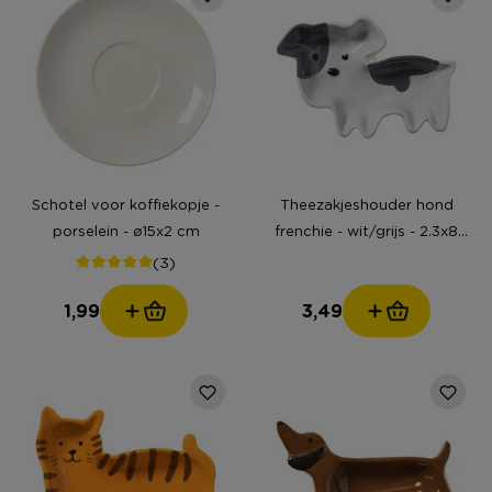
Schotel voor koffiekopje -
Theezakjeshouder hond
porselein - ø15x2 cm
frenchie - wit/grijs - 2.3x8
cm
(3)
1,99
3,49