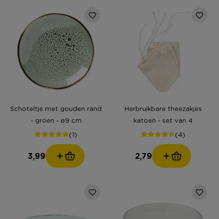
Schoteltje met gouden rand
Herbruikbare theezakjes
- groen - ø9 cm
katoen - set van 4
(1)
(4)
3,99
2,79