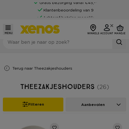
Gratis bezorging vanaf €45,-*
Klantenbeoordeling van 9
Achteraf betalen mogelijk
MENU
WINKELS
ACCOUNT
MANDJE
Terug naar
Theezakjeshouders
Theezakjeshouders
(26)
Filteren
Aanbevolen