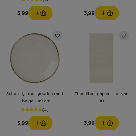
3,99
3,99
Schoteltje met gouden rand
Theefilters papier - set van
- beige - ø9 cm
80
(4)
3,99
3,99