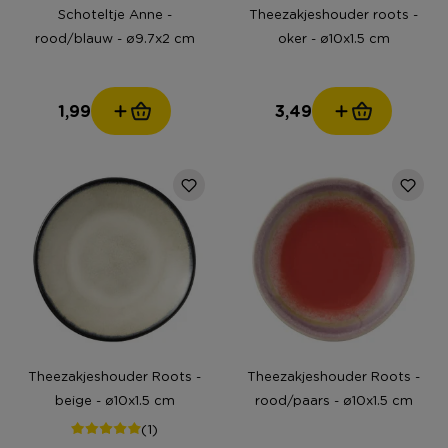
Schoteltje Anne -
Theezakjeshouder roots -
rood/blauw - ø9.7x2 cm
oker - ø10x1.5 cm
1,99
3,49
Theezakjeshouder Roots -
Theezakjeshouder Roots -
beige - ø10x1.5 cm
rood/paars - ø10x1.5 cm
(1)