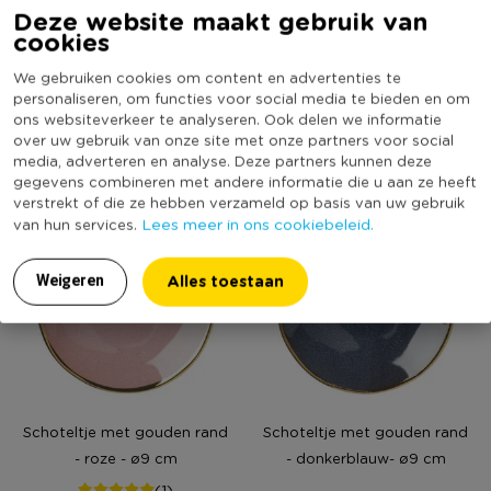
Deze website maakt gebruik van
cookies
Schoteltje zoe - panter -
Schoteltje met gouden rand
ø9.5 cm
- grijs - ø9 cm
We gebruiken cookies om content en advertenties te
(2)
personaliseren, om functies voor social media te bieden en om
ons websiteverkeer te analyseren. Ook delen we informatie
1,99
3,99
over uw gebruik van onze site met onze partners voor social
media, adverteren en analyse. Deze partners kunnen deze
gegevens combineren met andere informatie die u aan ze heeft
verstrekt of die ze hebben verzameld op basis van uw gebruik
Lees meer in ons cookiebeleid.
van hun services.
Alles toestaan
Weigeren
Schoteltje met gouden rand
Schoteltje met gouden rand
- roze - ø9 cm
- donkerblauw- ø9 cm
(1)