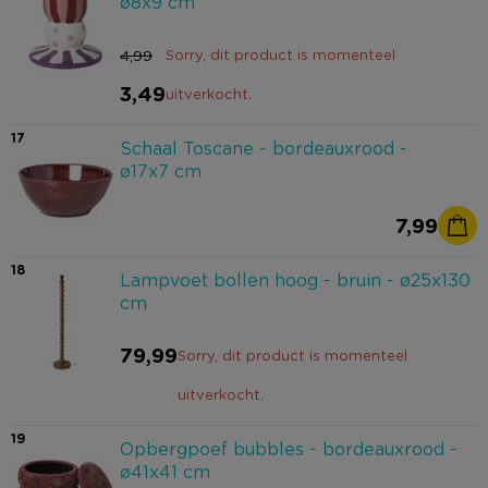
ø8x9 cm
4,99
Sorry, dit product is momenteel
3,49
uitverkocht.
17
Schaal Toscane - bordeauxrood -
ø17x7 cm
7,99
18
Lampvoet bollen hoog - bruin - ø25x130
cm
79,99
Sorry, dit product is momenteel
uitverkocht.
19
Opbergpoef bubbles - bordeauxrood -
ø41x41 cm