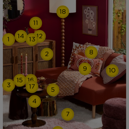
18
11
14
12
1
13
8
2
9
10
15
16
3
17
5
4
7