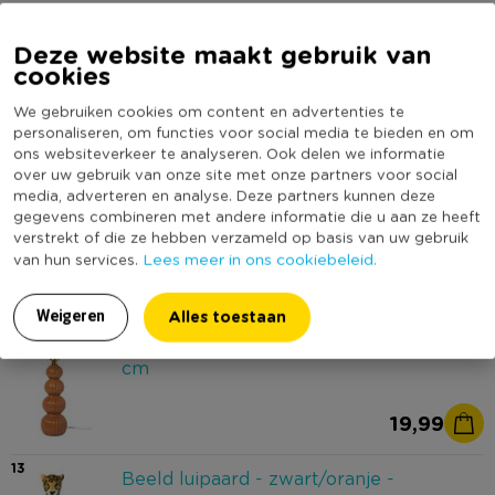
10
Kussen bloem met rand - roze - 45x45
Deze website maakt gebruik van
cm
cookies
We gebruiken cookies om content en advertenties te
9,99
Sorry, dit product is momenteel
personaliseren, om functies voor social media te bieden en om
5,00
ons websiteverkeer te analyseren. Ook delen we informatie
uitverkocht.
over uw gebruik van onze site met onze partners voor social
media, adverteren en analyse. Deze partners kunnen deze
11
Lampenkap taps klein - roze -
gegevens combineren met andere informatie die u aan ze heeft
ø23x14 cm
verstrekt of die ze hebben verzameld op basis van uw gebruik
Lees meer in ons cookiebeleid.
van hun services.
7,99
Alles toestaan
Weigeren
12
Lampvoet bollen - rood - ø8.5x30
cm
19,99
13
Beeld luipaard - zwart/oranje -