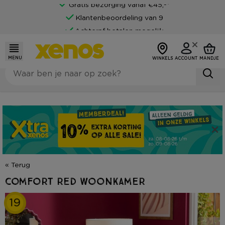
Gratis bezorging vanaf €45,-*
Klantenbeoordeling van 9
Achteraf betalen mogelijk
MENU
WINKELS
ACCOUNT
MANDJE
« Terug
Comfort red woonkamer
19