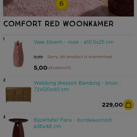
6
COMFORT RED WOONKAMER
1
Vaas bloem - roze - ø10.5x25 cm
9,99
Sorry, dit product is momenteel
5,00
uitverkocht.
2
Webbing dressoir Bandung - bruin -
72x120x40 cm
229,00
3
Bijzettafel Paris - bordeauxrood -
ø36x46 cm