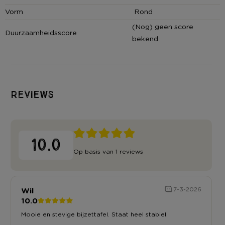
Het maximaal draagvermogen van deze bijzettafel is 20 kg.
Vorm
Rond
(Nog) geen score
Duurzaamheidsscore
Montage
bekend
Monteren is niet nodig, de bijzettafel wordt in zijn geheel bij je
afgeleverd. Je kan dus meteen beginnen met stylen!
Contactgegevens
Reviews
Xenos B.V, Schutweg 8, 5145NP Waalwijk, Nederland
www.xenos.nl/klantenservice
10.0
Op basis van 1 reviews
Wil
7-3-2026
10.0
Mooie en stevige bijzettafel. Staat heel stabiel.