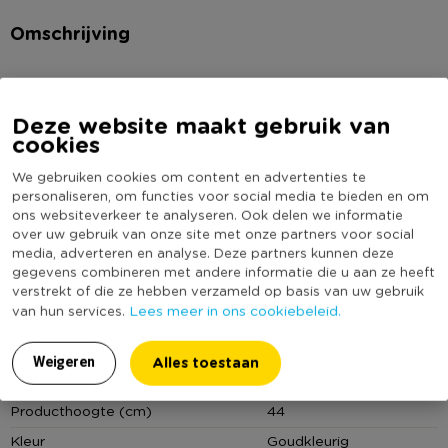
Omschrijving
Deze goudkleurige bijzettafel is een echte eyecatcher in elk
interieur. De unieke vorm met zijn speels uitlopende lijnen
Deze website maakt gebruik van
geeft deze tafel een moderne én glamoureuze uitstraling. Hij
cookies
is niet alleen prachtig om te zien, maar ook super functioneel:
Lees meer
We gebruiken cookies om content en advertenties te
gebruik ‘m als bijzettafel naast de bank, als nachtkastje of zelfs
personaliseren, om functies voor social media te bieden en om
als sokkel voor een plant of beeld. Gemaakt van stevig
Specificaties
ons websiteverkeer te analyseren. Ook delen we informatie
keramiek met een glanzende metallic afwerking.
over uw gebruik van onze site met onze partners voor social
media, adverteren en analyse. Deze partners kunnen deze
Artikelnummer
608791
gegevens combineren met andere informatie die u aan ze heeft
Materiaal
Online Only
Ja
verstrekt of die ze hebben verzameld op basis van uw gebruik
De bijzettafel is gemaakt van keramiek.
Lees meer in ons cookiebeleid.
van hun services.
Materiaal
Keramiek
Afmetingen
Maximaal draagvermogen (kg)
20
Alles toestaan
Weigeren
De bijzettafel heeft een diameter van 33 cm en een hoogte
Diameter (cm)
33
van 44 cm.
Producthoogte (cm)
44
Kleur
Goudkleurig
Maximaal draagvermogen