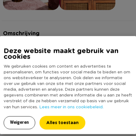
Omschrijving
Deze website maakt gebruik van
Deze zwart-oranje luipaard is wild, krachtig en mysterieus. Een
cookies
echte eyecatcher voor wie durft. Leuk op een plankje of
tussen je planten voor die urban jungle sfeer.
We gebruiken cookies om content en advertenties te
personaliseren, om functies voor social media te bieden en om
Lees meer
ons websiteverkeer te analyseren. Ook delen we informatie
Contactgegevens
over uw gebruik van onze site met onze partners voor social
Xenos B.V, Schutweg 8, 5145NP Waalwijk, Nederland
Specificaties
media, adverteren en analyse. Deze partners kunnen deze
www.xenos.nl/klantenservice
gegevens combineren met andere informatie die u aan ze heeft
verstrekt of die ze hebben verzameld op basis van uw gebruik
Artikelnummer
446612
Lees meer in ons cookiebeleid.
van hun services.
Online Only
Nee
Materiaal
Polyresin
Alles toestaan
Weigeren
Productbreedte (cm)
13,5