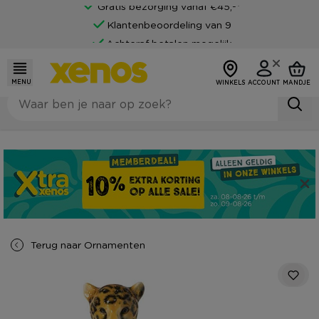
Gratis bezorging vanaf €45,-*
Klantenbeoordeling van 9
Achteraf betalen mogelijk
MENU
WINKELS
ACCOUNT
MANDJE
Terug naar
Ornamenten