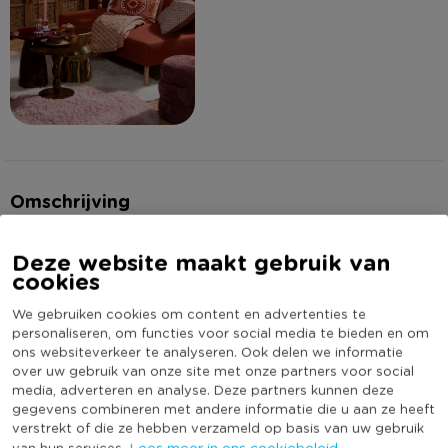
Omschrijving
Met z’n speelse bubbellook en zachte velvet stof voegt
Deze website maakt gebruik van
cookies
opbergpoef Bubbles in één klap sfeer én functionaliteit toe
aan je interieur. De ronde vorm en gestapelde lagen geven ‘m
We gebruiken cookies om content en advertenties te
een unieke uitstraling, terwijl het deksel toegang biedt tot
Lees meer
personaliseren, om functies voor social media te bieden en om
verrassend veel opbergruimte. Perfect om snel een plaid,
ons websiteverkeer te analyseren. Ook delen we informatie
over uw gebruik van onze site met onze partners voor social
tijdschriften of andere spullen netjes uit het zicht te houden.
Specificaties
media, adverteren en analyse. Deze partners kunnen deze
Verkrijgbaar in twee kleuren: bordeaux rood voor een warme,
gegevens combineren met andere informatie die u aan ze heeft
chique vibe en beige voor een lichte, rustige uitstraling.
verstrekt of die ze hebben verzameld op basis van uw gebruik
Artikelnummer
623495
Lees meer in ons cookiebeleid.
van hun services.