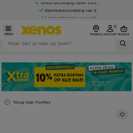
Gratis bezorging vanaf €45,-*
Klantenbeoordeling van 9
Achteraf betalen mogelijk
MENU
WINKELS
ACCOUNT
MANDJE
Terug naar
Poefjes