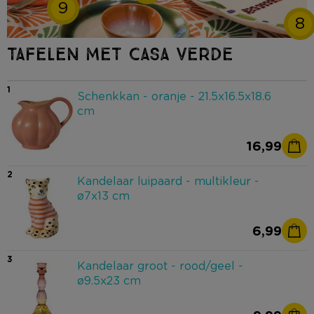
9
8
TAFELEN MET CASA VERDE
1
Schenkkan - oranje - 21.5x16.5x18.6
cm
16,99
2
Kandelaar luipaard - multikleur -
ø7x13 cm
6,99
3
Kandelaar groot - rood/geel -
ø9.5x23 cm