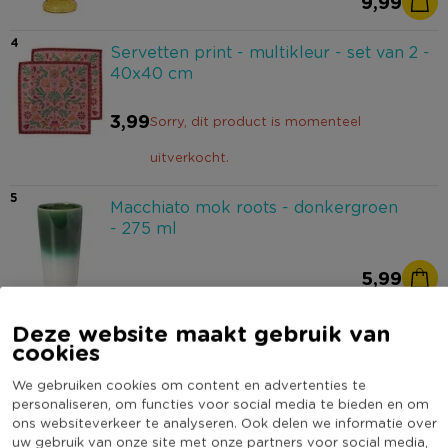
9,99
4
Servetten print - multikleur - set van 2 -
40x40 cm
3,99
Sorry, dit product is momenteel
uitverkocht.
5
Macchiato mok roots - donkergroen
- 275 ml
5,99
6
Dinerbord roots - oranje - ø27.5x3 cm
Deze website maakt gebruik van
cookies
9,99
Sorry, dit product is momenteel
We gebruiken cookies om content en advertenties te
personaliseren, om functies voor social media te bieden en om
uitverkocht.
ons websiteverkeer te analyseren. Ook delen we informatie over
uw gebruik van onze site met onze partners voor social media,