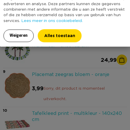
7
Ontbijtbord roots - donkergroen -
adverteren en analyse. Deze partners kunnen deze gegevens
combineren met andere informatie die u aan ze heeft verstrekt
ø22x2.5 cm
of die ze hebben verzameld op basis van uw gebruik van hun
Lees meer in ons cookiebeleid.
services.
7,99
Alles toestaan
Weigeren
8
Serveerbord palmboom -
multikleur - 3x39x32 cm
24,99
9
Placemat zeegras bloem - oranje
3,99
Sorry, dit product is momenteel
uitverkocht.
10
Tafelkleed print - multikleur - 140x240
cm