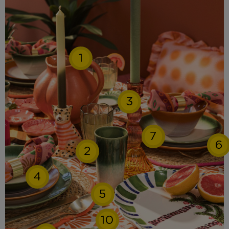
1
3
7
6
2
4
5
10