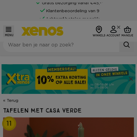
Gratis bezorging vanaf €45,-*
Klantenbeoordeling van 9
Achteraf betalen mogelijk
MENU
WINKELS
ACCOUNT
MANDJE
« Terug
Tafelen met casa verde
11