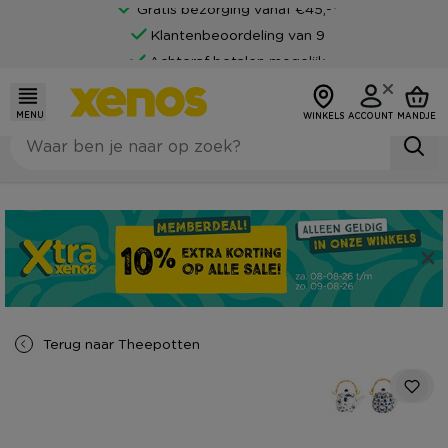
Gratis bezorging vanaf €45,-*
Klantenbeoordeling van 9
Achteraf betalen mogelijk
MENU
WINKELS
ACCOUNT
MANDJE
Terug naar
Theepotten