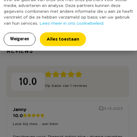
• Inhoud: 425 ml
media, adverteren en analyse. Deze partners kunnen deze
Inhoud in liter
0,425
gegevens combineren met andere informatie die u aan ze heeft
• Kleur: blauw/wit
Duurzaamheidsscore
verstrekt of die ze hebben verzameld op basis van uw gebruik
• Gemaakt van keramiek
Lees meer in ons cookiebeleid.
van hun services.
Alles toestaan
Weigeren
Reviews
10.0
Op basis van 1 reviews
Janny
5-13-2023
10.0
Leuk blij mee .. wel klein
Geschreven voor:
Theepot indigo blue - diverse varianten