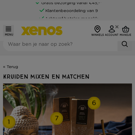
Gratis bezorging vanaf €45,-*
Klantenbeoordeling van 9
Achteraf betalen mogelijk
MENU
WINKELS
ACCOUNT
MANDJE
« Terug
Kruiden mixen en matchen
6
7
1