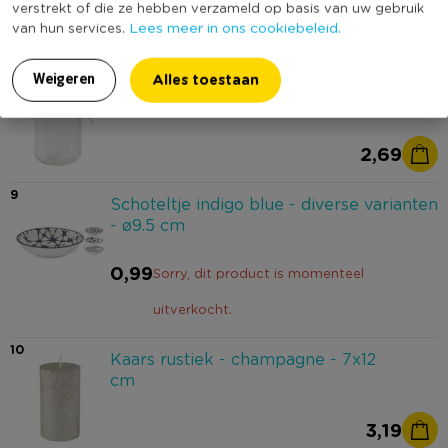
verstrekt of die ze hebben verzameld op basis van uw gebruik
Lees meer in ons cookiebeleid.
van hun services.
3,99
8
Alles toestaan
Weigeren
Voorraadpotje - 6.5x11.5 cm -
goudkleurig
2,69
9
Schoteltje indigo blue - diverse varianten
- ø9.5 cm
0,99
Sorry, dit product is momenteel
uitverkocht.
10
Kaars rustiek - champagne - 7x12
cm
3,19