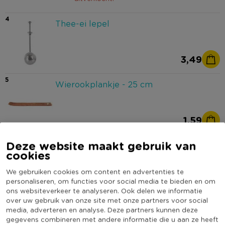
4
Thee-ei lepel
3,49
5
Wierookplankje - 25 cm
1,59
6
Deze website maakt gebruik van
Losse kruiden thee - Take it Slow -
cookies
75 g
We gebruiken cookies om content en advertenties te
3,99
personaliseren, om functies voor social media te bieden en om
ons websiteverkeer te analyseren. Ook delen we informatie
over uw gebruik van onze site met onze partners voor social
7
Losse kruiden thee - Drop it when
media, adverteren en analyse. Deze partners kunnen deze
it's hot - 75 g
gegevens combineren met andere informatie die u aan ze heeft