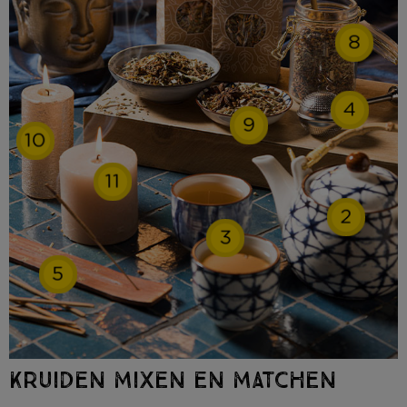
8
4
9
10
11
2
3
5
KRUIDEN MIXEN EN MATCHEN